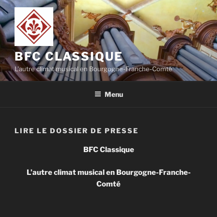
Aller
au
contenu
principal
BFC CLASSIQUE
L'autre climat musical en Bourgogne-Franche-Comté
Menu
LIRE LE DOSSIER DE PRESSE
BFC Classique
L’autre climat musical en Bourgogne-Franche-
Comté