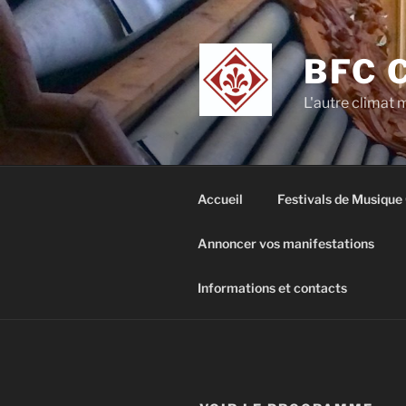
Aller
au
contenu
BFC 
principal
L'autre climat
Accueil
Festivals de Musique
Annoncer vos manifestations
Informations et contacts