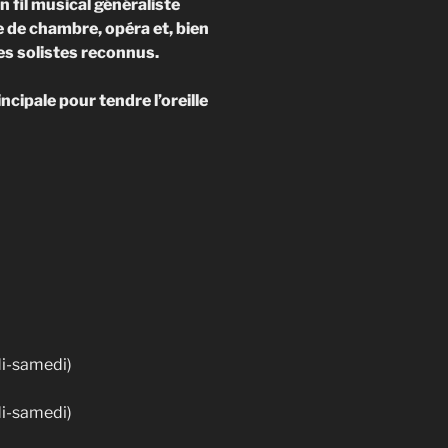
 fil musical généraliste
 de chambre, opéra et, bien
es solistes reconnus.
incipale pour tendre l’oreille
di-samedi)
di-samedi)