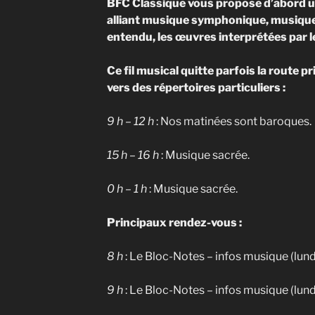
BFC Classique vous propose d’abord un
alliant musique symphonique, musique
entendu, les œuvres interprétées par l
Ce fil musical quitte parfois la route pr
vers des répertoires particuliers :
9 h – 12 h
: Nos matinées sont baroques.
15 h – 16 h
: Musique sacrée.
0 h – 1 h
: Musique sacrée.
Principaux rendez-vous :
8 h
: Le Bloc-Notes – infos musique (lun
9 h
: Le Bloc-Notes – infos musique (lun