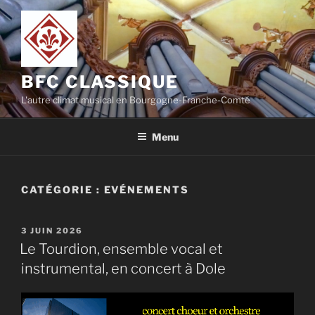
Aller
au
contenu
principal
BFC CLASSIQUE
L'autre climat musical en Bourgogne-Franche-Comté
Menu
CATÉGORIE :
EVÉNEMENTS
PUBLIÉ
3 JUIN 2026
LE
Le Tourdion, ensemble vocal et
instrumental, en concert à Dole