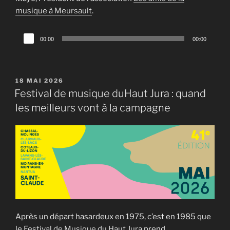
musique à Meursault
.
Lecteur
00:00
00:00
audio
PUBLIÉ
18 MAI 2026
LE
Festival de musique duHaut Jura : quand
les meilleurs vont à la campagne
Après un départ hasardeux en 1975, c’est en 1985 que
le
Festival de Musique du Haut Jura
prend