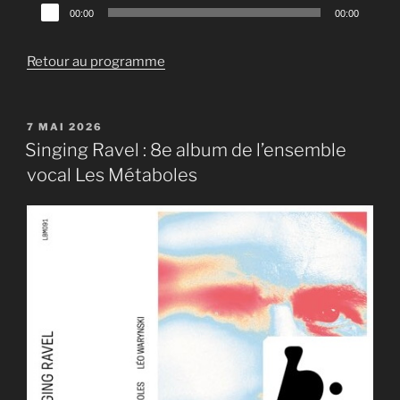
Lecteur
00:00
00:00
audio
Retour au programme
PUBLIÉ
7 MAI 2026
LE
Singing Ravel : 8e album de l’ensemble
vocal Les Métaboles