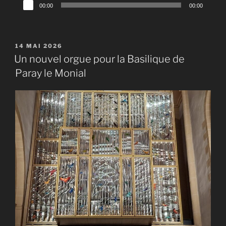
Lecteur
00:00
00:00
audio
PUBLIÉ
14 MAI 2026
LE
Un nouvel orgue pour la Basilique de
Paray le Monial