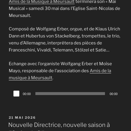
Amis de la Musique à Meursault
terminera son « Mai
Musical » samedi 30 mai dans l’Eglise Saint-Nicolas de
Meursault.
Composé de Wolfgang Erber, orgue, et de Klaus Ulrich
Dann et Hubertus von Stackelberg, trompettes, le trio,
venu d’Allemagne, interprétera des pièces de
Franceschini, Vivaldi, Telemann, Stölzel et Satie…
Echange avec l’organiste Wolfgang Erber et Moïse
Mayo, responsable de l’association des
Amis de la
musique à Meursault
.
Lecteur
00:00
00:00
audio
PUBLIÉ
21 MAI 2026
LE
Nouvelle Directrice, nouvelle saison à