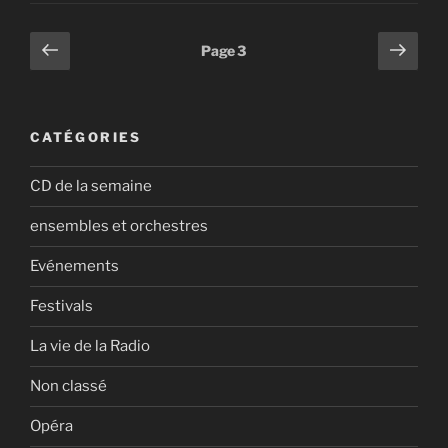
Pagination
Page
Page
Page
3
précédente
suiv
des
publications
CATÉGORIES
CD de la semaine
ensembles et orchestres
Evénements
Festivals
La vie de la Radio
Non classé
Opéra