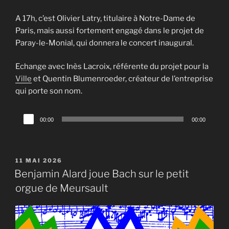
A 17h, c’est Olivier Latry, titulaire à Notre-Dame de
Paris, mais aussi fortement engagé dans le projet de
Paray-le-Monial, qui donnera le concert inaugural.
Echange avec Inès Lacroix, référente du projet pour la
Ville
et Quentin Blumenroeder, créateur de l’entreprise
qui porte son nom.
Lecteur
00:00
00:00
audio
PUBLIÉ
11 MAI 2026
LE
Benjamin Alard joue Bach sur le petit
orgue de Meursault