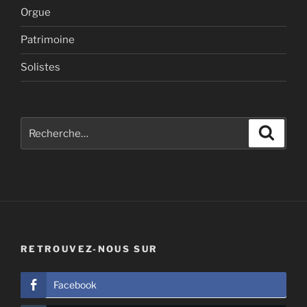
Orgue
Patrimoine
Solistes
Recherche
Recher
pour
:
RETROUVEZ-NOUS SUR
Facebook