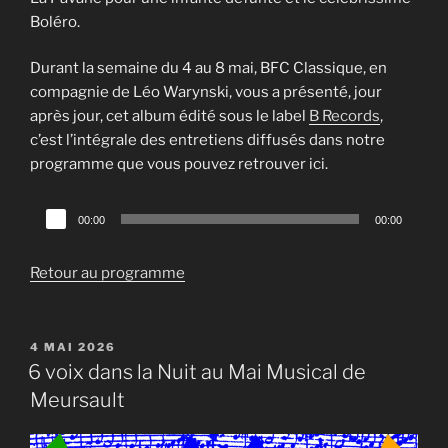
Boléro.
Durant la semaine du 4 au 8 mai, BFC Classique, en
compagnie de Léo Warynski, vous a présenté, jour
après jour, cet album édité sous le label
B Records
,
c’est l’intégrale des entretiens diffusés dans notre
programme que vous pouvez retrouver ici.
Lecteur
00:00
00:00
audio
Retour au programme
PUBLIÉ
4 MAI 2026
LE
6 voix dans la Nuit au Mai Musical de
Meursault