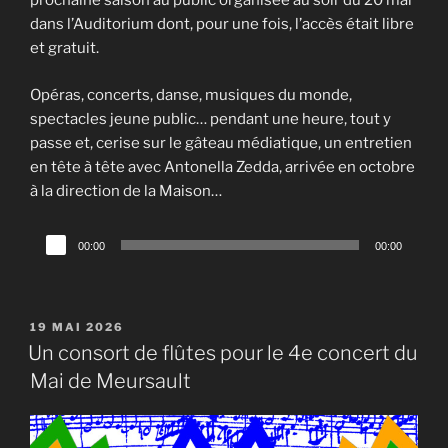
prochaine saison au public organisée au soir du 20 mai
dans l’Auditorium dont, pour une fois, l’accès était libre
et gratuit.
Opéras, concerts, danse, musiques du monde,
spectacles jeune public… pendant une heure, tout y
passe et, cerise sur le gâteau médiatique, un entretien
en tête à tête avec Antonella Zedda, arrivée en octobre
à la direction de la Maison…
Lecteur
00:00
00:00
audio
PUBLIÉ
19 MAI 2026
LE
Un consort de flûtes pour le 4e concert du
Mai de Meursault