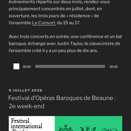
événements répartis sur deux mois, rendez-vous
principalement concentrés en juillet, dont, en
ouverture, les trois jours de « résidence » de
l’ensemble
Le Consort
, du 15 au 17.
Avec trois concerts en soirée, une conférence et un bal
baroque, échange avec Justin Taylor, le claveciniste de
l’ensemble créé il y a un peu plus de dix ans.
Lecteur
00:00
00:00
audio
PUBLIÉ
9 JUILLET 2026
LE
Festival d’Opéras Baroques de Beaune :
2e week-end