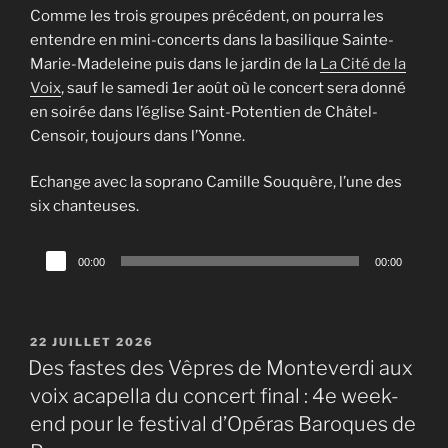
Comme les trois groupes précédent, on pourra les
entendre en mini-concerts dans la basilique Sainte-
Marie-Madeleine puis dans le jardin de la
La Cité de la
Voix
, sauf le samedi 1er août où le concert sera donné
en soirée dans l’église Saint-Potentien de Châtel-
Censoir, toujours dans l’Yonne.
Echange avec la soprano Camille Souquère, l’une des
six chanteuses.
Lecteur
00:00
00:00
audio
PUBLIÉ
22 JUILLET 2026
LE
Des fastes des Vêpres de Monteverdi aux
voix acapella du concert final : 4e week-
end pour le festival d’Opéras Baroques de