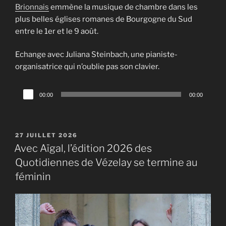
Brionnais
emmène la musique de chambre dans les
plus belles églises romanes de Bourgogne du Sud
entre le 1er et le 9 août.
Echange avec Juliana Steinbach, une pianiste-
organisatrice qui n’oublie pas son clavier.
Lecteur
00:00
00:00
audio
PUBLIÉ
27 JUILLET 2026
LE
Avec Aïgal, l’édition 2026 des
Quotidiennes de Vézelay se termine au
féminin