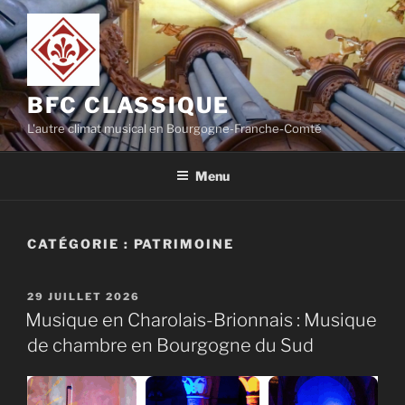
Aller
au
contenu
principal
BFC CLASSIQUE
L'autre climat musical en Bourgogne-Franche-Comté
Menu
CATÉGORIE :
PATRIMOINE
PUBLIÉ
29 JUILLET 2026
LE
Musique en Charolais-Brionnais : Musique
de chambre en Bourgogne du Sud