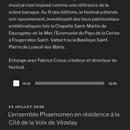
musical s’est imposé comme une référence de la
scène baroque. Au fil des éditions, le festival a étendu
son rayonnement, investissant des lieux patrimoniaux
emblématiques tels la Chapelle Saint-Martin de
Faucogney-et-la-Mer, l’Ecomusée du Pays de la Cerise
à Fougerolles Saint- Valbert ou la Basilique Saint-
Pierre de Luxeuil-les-Bains.
Echange avec Fabrice Creux, créateur et directeur du
festival.
Lecteur
00:00
00:00
audio
PUBLIÉ
14 JUILLET 2026
LE
L’ensemble Phaenomen en résidence à la
Cité de la Voix de Vézelay