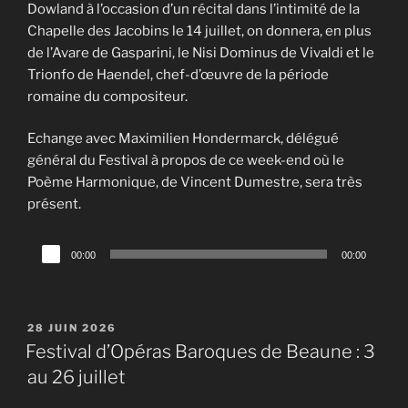
Dowland à l’occasion d’un récital dans l’intimité de la
Chapelle des Jacobins le 14 juillet, on donnera, en plus
de l’Avare de Gasparini, le Nisi Dominus de Vivaldi et le
Trionfo de Haendel, chef-d’œuvre de la période
romaine du compositeur.
Echange avec Maximilien Hondermarck, délégué
général du Festival à propos de ce week-end où le
Poème Harmonique, de Vincent Dumestre, sera très
présent.
Lecteur
00:00
00:00
audio
PUBLIÉ
28 JUIN 2026
LE
Festival d’Opéras Baroques de Beaune : 3
au 26 juillet