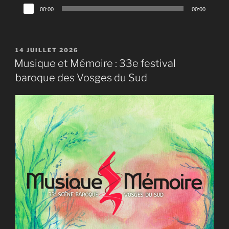
Lecteur
00:00
00:00
audio
PUBLIÉ
14 JUILLET 2026
LE
Musique et Mémoire : 33e festival
baroque des Vosges du Sud