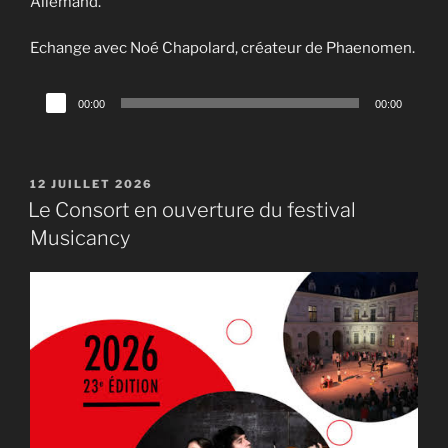
Allemand.
Echange avec Noé Chapolard, créateur de Phaenomen.
Lecteur
00:00
00:00
audio
PUBLIÉ
12 JUILLET 2026
LE
Le Consort en ouverture du festival
Musicancy