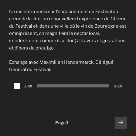
On insistera aussi sur l’enracinement du Festival au
cœur de la cité, on renouvellera l’expérience du Chœur
du Festival et, dans une ville où le vin de Bourgogne est
omniprésent, on magnifiera le nectar local.
(modérément comme il se doit) à travers dégustations
et dîners de prestige.
Echange avec Maximilien Hondermarck, Délégué
Général du Festival.
Lecteur
00:00
00:00
audio
Pagination
Page
Page
1
suiv
des