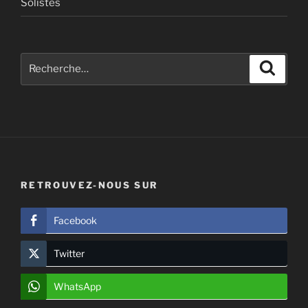
Solistes
Recherche
Recher
pour
:
RETROUVEZ-NOUS SUR
Facebook
Twitter
WhatsApp