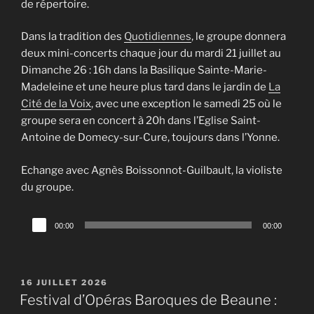
de répertoire.
Dans la tradition des
Quotidiennes
, le groupe donnera
deux mini-concerts chaque jour du mardi 21 juillet au
Dimanche 26 : 16h dans la Basilique Sainte-Marie-
Madeleine et une heure plus tard dans le jardin de
La
Cité de la Voix
, avec une exception le samedi 25 où le
groupe sera en concert à 20h dans l’Eglise Saint-
Antoine de Domecy-sur-Cure, toujours dans l’Yonne.
Echange avec Agnès Boissonnot-Guilbault, la violiste
du groupe.
Lecteur
00:00
00:00
audio
PUBLIÉ
16 JUILLET 2026
LE
Festival d’Opéras Baroques de Beaune :