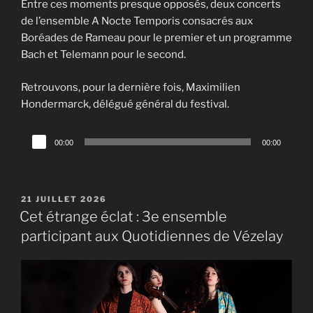
Entre ces moments presque opposés, deux concerts
de l’ensemble A Nocte Temporis consacrés aux
Boréades de Rameau pour le premier et un programme
Bach et Telemann pour le second.
Retrouvons, pour la dernière fois, Maximilien
Hondermarck, délégué général du festival.
Lecteur
00:00
00:00
audio
PUBLIÉ
21 JUILLET 2026
LE
Cet étrange éclat : 3e ensemble
participant aux Quotidiennes de Vézelay