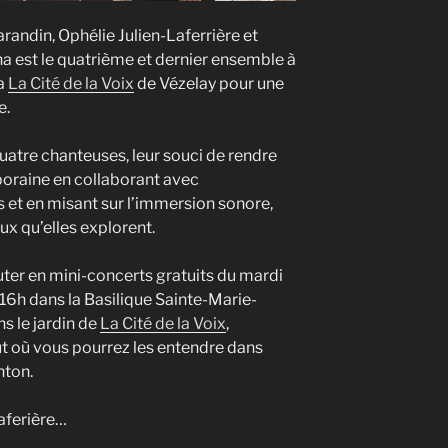
ndin, Ophélie Julien-Laferrière et
na est le quatrième et dernier ensemble à
la
La Cité de la Voix
de Vézelay pour une
e.
uatre chanteuses, leur souci de rendre
poraine en collaborant avec
et en misant sur l’immersion sonore,
ux qu’elles explorent.
ter en mini-concerts gratuits du mardi
 16h dans la Basilique Sainte-Marie-
s le jardin de
La Cité de la Voix
,
t où vous pourrez les entendre dans
nton.
aferière…