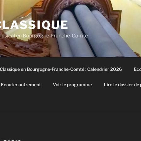
CLASSIQUE
 musical en Bourgogne-Franche-Comté
 Classique en Bourgogne-Franche-Comté : Calendrier 2026
Eco
Ecouter autrement
Voir le programme
Lire le dossier de