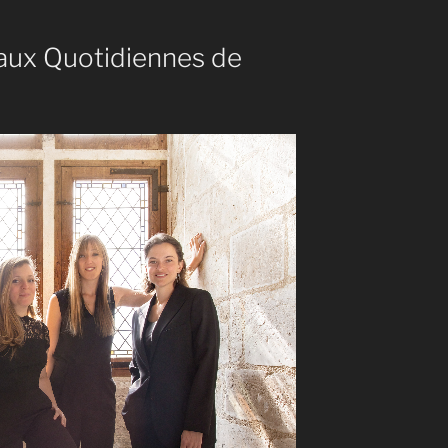
augmenter
ou
aux Quotidiennes de
diminuer
le
volume.