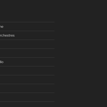
ne
rchestres
dio