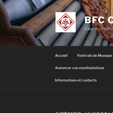
Aller
au
contenu
BFC 
principal
L'autre climat
Accueil
Festivals de Musique
Annoncer vos manifestations
Informations et contacts