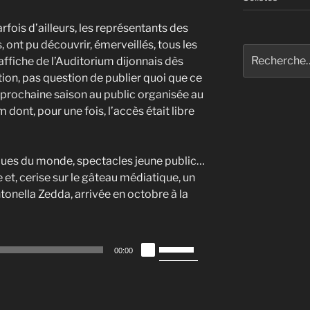
arfois d’ailleurs, les représentants des
ont pu découvrir, émerveillés, tous les
Recherche
fiche de l’Auditorium dijonnais dès
pour
ion, pas question de publier quoi que ce
:
a prochaine saison au public organisée au
 dont, pour une fois, l’accès était libre
ques du monde, spectacles jeune public…
 et, cerise sur le gâteau médiatique, un
ntonella Zedda, arrivée en octobre à la
Utilisez
00:00
les
flèches
haut/bas
pour