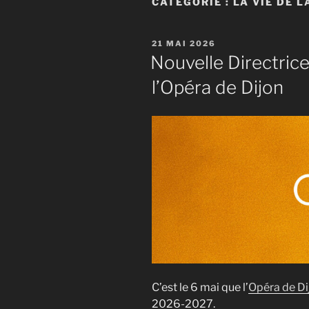
CATÉGORIE :
LA VIE DE L
PUBLIÉ
21 MAI 2026
LE
Nouvelle Directrice
l’Opéra de Dijon
C’est le 6 mai que l’
Opéra de Di
2026-2027.