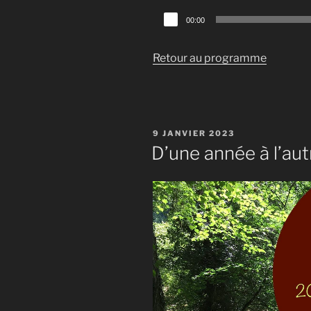
Lecteur
00:00
audio
Retour au programme
PUBLIÉ
9 JANVIER 2023
LE
D’une année à l’aut