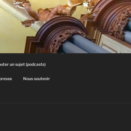
uter un sujet (podcasts)
 presse
Nous soutenir