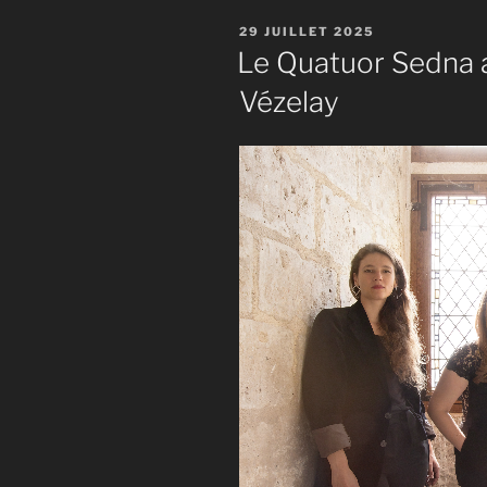
PUBLIÉ
29 JUILLET 2025
LE
Le Quatuor Sedna 
Vézelay