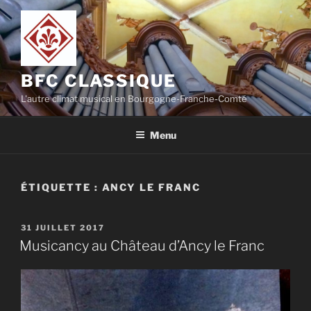
Aller
au
contenu
principal
BFC CLASSIQUE
L'autre climat musical en Bourgogne-Franche-Comté
Menu
ÉTIQUETTE :
ANCY LE FRANC
PUBLIÉ
31 JUILLET 2017
LE
Musicancy au Château d’Ancy le Franc