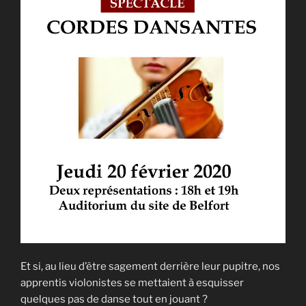
Et si, au lieu d’être sagement derrière leur pupitre, nos
apprentis violonistes se mettaient à esquisser
quelques pas de danse tout en jouant ?