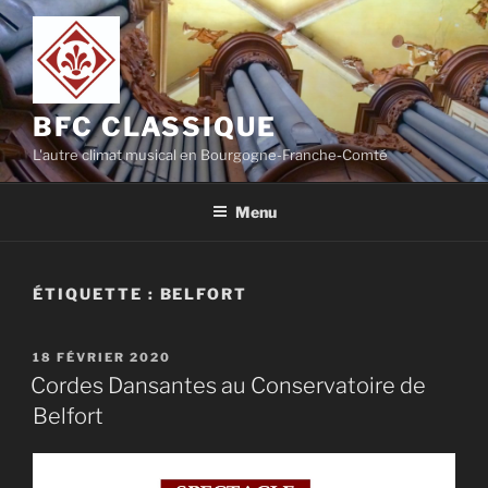
Aller
au
contenu
principal
BFC CLASSIQUE
L'autre climat musical en Bourgogne-Franche-Comté
Menu
ÉTIQUETTE :
BELFORT
PUBLIÉ
18 FÉVRIER 2020
LE
Cordes Dansantes au Conservatoire de
Belfort