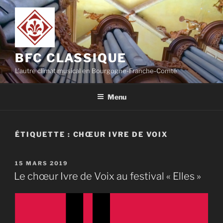
Aller
au
contenu
principal
BFC CLASSIQUE
L'autre climat musical en Bourgogne-Franche-Comté
Menu
ÉTIQUETTE :
CHŒUR IVRE DE VOIX
PUBLIÉ
15 MARS 2019
LE
Le chœur Ivre de Voix au festival « Elles »