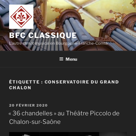
Aller
au
contenu
principal
BFC CLASSIQUE
L'autre climat musical en Bourgogne-Franche-Comté
Menu
ÉTIQUETTE :
CONSERVATOIRE DU GRAND
CHALON
PUBLIÉ
20 FÉVRIER 2020
LE
« 36 chandelles » au Théâtre Piccolo de
Chalon-sur-Saône