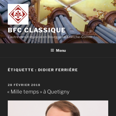
Aller
au
contenu
principal
BFC CLASSIQUE
L'autre climat musical en Bourgogne-Franche-Comté
Menu
ÉTIQUETTE :
DIDIER FERRIÉRE
PUBLIÉ
28 FÉVRIER 2018
LE
« Mille temps » à Quetigny