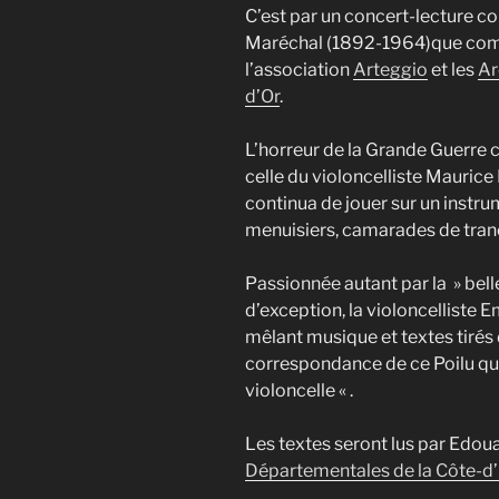
C’est par un concert-lecture c
Maréchal (1892-1964)que com
l’association
Arteggio
et les
Ar
d’Or
.
L’horreur de la Grande Guerre 
celle du violoncelliste Maurice 
continua de jouer sur un instr
menuisiers, camarades de tran
Passionnée autant par la » belle
d’exception, la violoncelliste
mêlant musique et textes tirés 
correspondance de ce Poilu qu’
violoncelle « .
Les textes seront lus par Edou
Départementales de la Côte-d