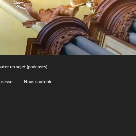
uter un sujet (podcasts)
 presse
Nous soutenir