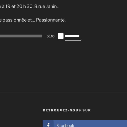
 19 et 20 h 30, 8 rue Janin.
e passionnée et… Passionnante.
Utilisez
00:00
les
flèches
haut/bas
pour
augmenter
ou
diminuer
le
volume.
RETROUVEZ-NOUS SUR
Facebook