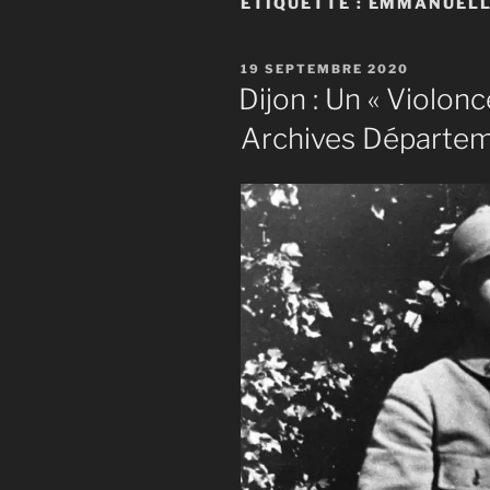
ÉTIQUETTE :
EMMANUELL
PUBLIÉ
19 SEPTEMBRE 2020
LE
Dijon : Un « Violonc
Archives Départem