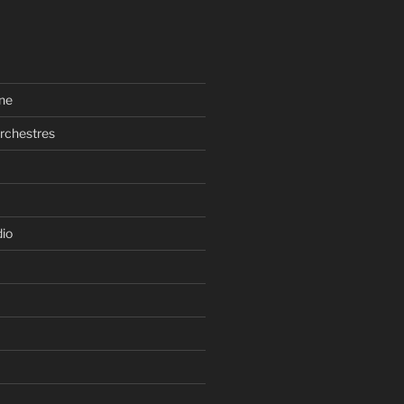
ne
rchestres
dio