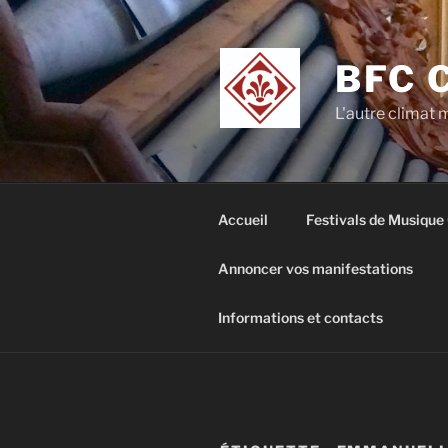
Aller
au
contenu
BFC 
principal
L'autre climat
Accueil
Festivals de Musique
Annoncer vos manifestations
Informations et contacts