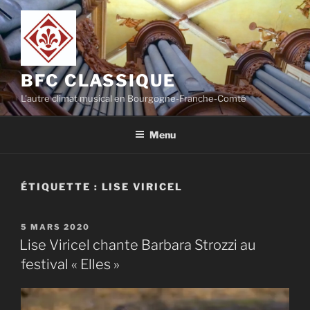
Aller
au
contenu
principal
BFC CLASSIQUE
L'autre climat musical en Bourgogne-Franche-Comté
Menu
ÉTIQUETTE :
LISE VIRICEL
PUBLIÉ
5 MARS 2020
LE
Lise Viricel chante Barbara Strozzi au
festival « Elles »