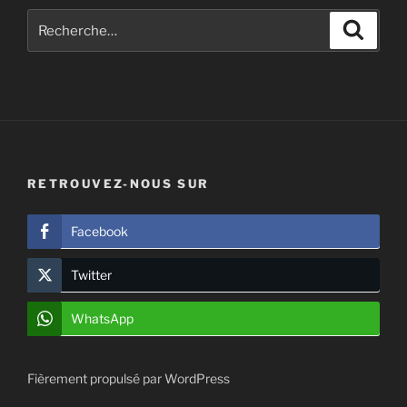
Recherche
Recher
pour
:
RETROUVEZ-NOUS SUR
Facebook
Twitter
WhatsApp
Fièrement propulsé par WordPress