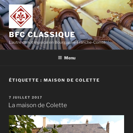
Aller
au
contenu
principal
BFC CLASSIQUE
L'autre climat musical en Bourgogne-Franche-Comté
Menu
ÉTIQUETTE :
MAISON DE COLETTE
PUBLIÉ
7 JUILLET 2017
LE
La maison de Colette