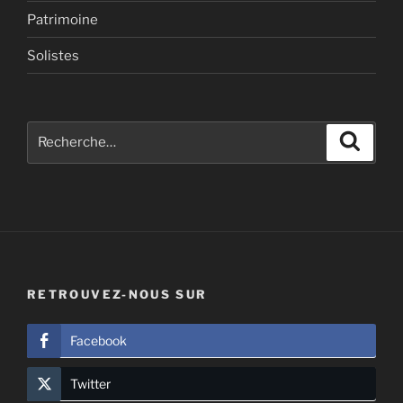
Patrimoine
Solistes
Recherche
Recher
pour
:
RETROUVEZ-NOUS SUR
Facebook
Twitter