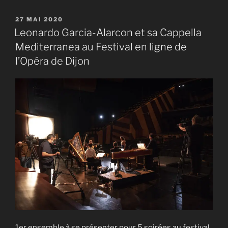
PUBLIÉ
27 MAI 2020
LE
Leonardo Garcia-Alarcon et sa Cappella
Mediterranea au Festival en ligne de
l’Opéra de Dijon
1er ensemble à se présenter pour 5 soirées au festival