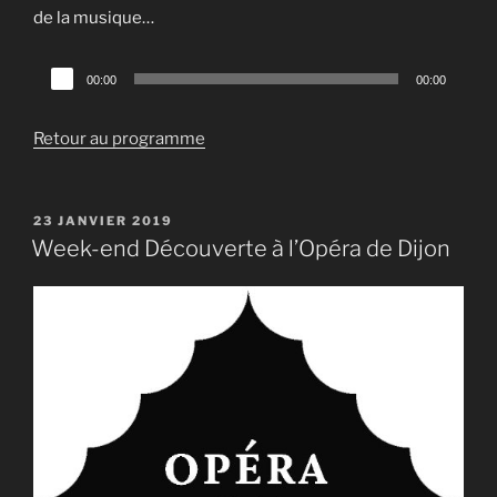
de la musique…
Lecteur
00:00
00:00
audio
Retour au programme
PUBLIÉ
23 JANVIER 2019
LE
Week-end Découverte à l’Opéra de Dijon