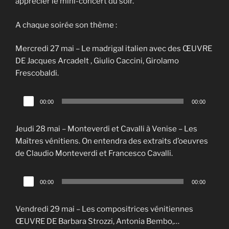
apprécier le mini-concert du soir.
A chaque soirée son thème :
Mercredi 27 mai – Le madrigal italien avec des ŒUVRE
DE Jacques Arcadelt , Giulio Caccini, Girolamo
Frescobaldi.
Lecteur
00:00
00:00
audio
Jeudi 28 mai – Monteverdi et Cavalli à Venise – Les
Maîtres vénitiens. On entendra des extraits d’oeuvres
de Claudio Monteverdi et Francesco Cavalli.
Lecteur
00:00
00:00
audio
Vendredi 29 mai – Les compositrices vénitiennes
ŒUVRE DE Barbara Strozzi, Antonia Bembo,…