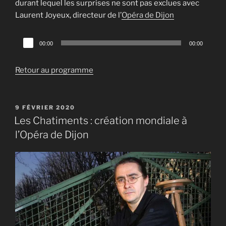
durant lequel les surprises ne sont pas exclues avec
Laurent Joyeux, directeur de l’
Opéra de Dijon
Lecteur
00:00
00:00
audio
Retour au programme
PUBLIÉ
9 FÉVRIER 2020
LE
Les Chatiments : création mondiale à
l’Opéra de Dijon