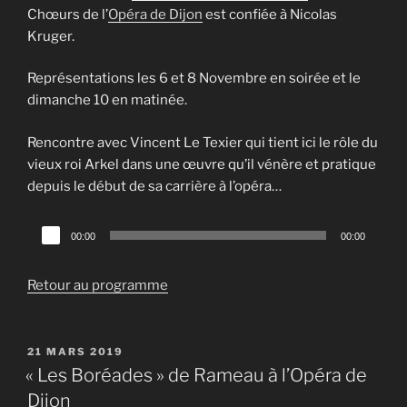
Chœurs de l’
Opéra de Dijon
est confiée à Nicolas
Kruger.
Représentations les 6 et 8 Novembre en soirée et le
dimanche 10 en matinée.
Rencontre avec Vincent Le Texier qui tient ici le rôle du
vieux roi Arkel dans une œuvre qu’il vénère et pratique
depuis le début de sa carrière à l’opéra…
Lecteur
00:00
00:00
audio
Retour au programme
PUBLIÉ
21 MARS 2019
LE
« Les Boréades » de Rameau à l’Opéra de
Dijon