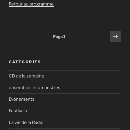
Retour au programme
Pagination
Page
Page
1
suiv
des
publications
CATÉGORIES
CD de la semaine
ensembles et orchestres
Evénements
Festivals
La vie de la Radio