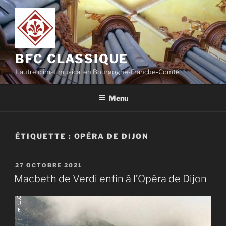
Aller
au
contenu
principal
BFC CLASSIQUE
L'autre climat musical en Bourgogne-Franche-Comté
Menu
ÉTIQUETTE :
OPÉRA DE DIJON
PUBLIÉ
27 OCTOBRE 2021
LE
Macbeth de Verdi enfin à l’Opéra de Dijon