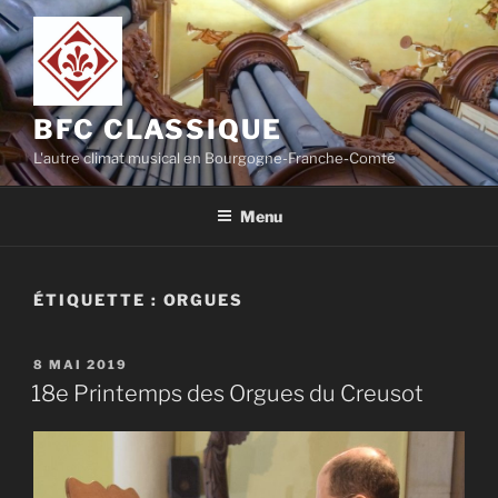
Aller
au
contenu
principal
BFC CLASSIQUE
L'autre climat musical en Bourgogne-Franche-Comté
Menu
ÉTIQUETTE :
ORGUES
PUBLIÉ
8 MAI 2019
LE
18e Printemps des Orgues du Creusot