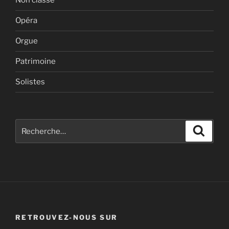
Non classé
Opéra
Orgue
Patrimoine
Solistes
Recherche
Recher
pour
:
RETROUVEZ-NOUS SUR