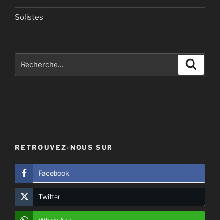
Solistes
Recherche
Recher
pour
:
RETROUVEZ-NOUS SUR
Facebook
Twitter