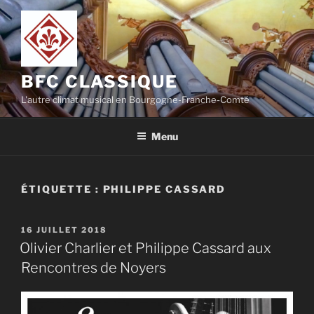
Aller
au
contenu
principal
BFC CLASSIQUE
L'autre climat musical en Bourgogne-Franche-Comté
Menu
ÉTIQUETTE :
PHILIPPE CASSARD
PUBLIÉ
16 JUILLET 2018
LE
Olivier Charlier et Philippe Cassard aux
Rencontres de Noyers