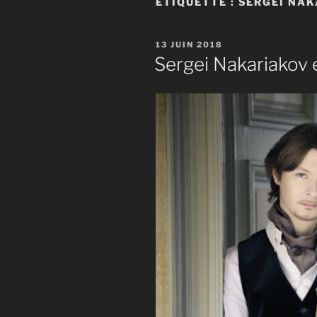
ÉTIQUETTE :
SERGEÏ NAK
PUBLIÉ
13 JUIN 2018
LE
Sergei Nakariakov