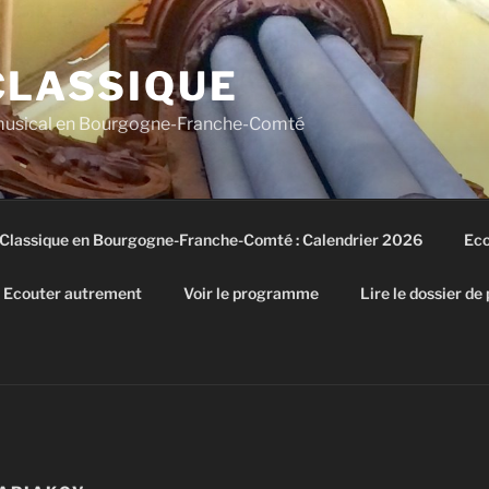
CLASSIQUE
 musical en Bourgogne-Franche-Comté
 Classique en Bourgogne-Franche-Comté : Calendrier 2026
Eco
Ecouter autrement
Voir le programme
Lire le dossier de