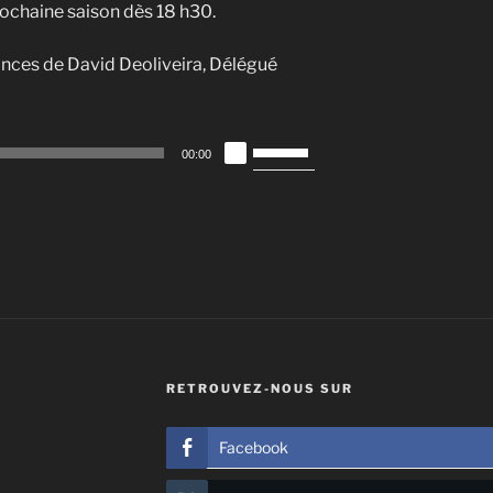
rochaine saison dès 18 h30.
onces de David Deoliveira, Délégué
Utilisez
00:00
les
flèches
haut/bas
pour
augmenter
ou
diminuer
le
volume.
RETROUVEZ-NOUS SUR
Facebook