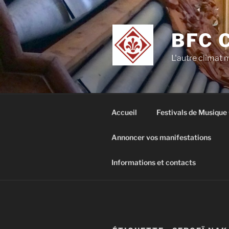
Aller
au
contenu
BFC 
principal
L'autre climat
Accueil
Festivals de Musique
Annoncer vos manifestations
Informations et contacts