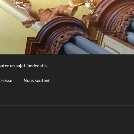
uter un sujet (podcasts)
 presse
Nous soutenir