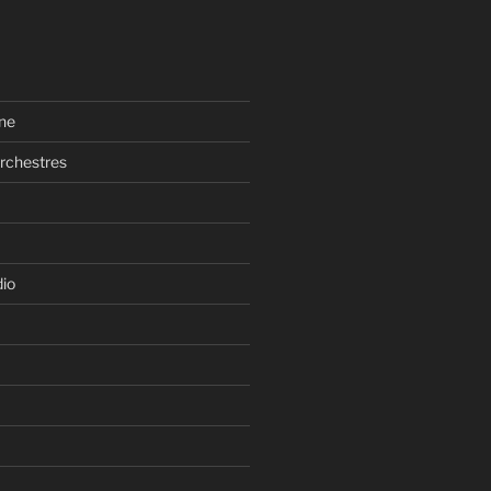
ne
rchestres
dio