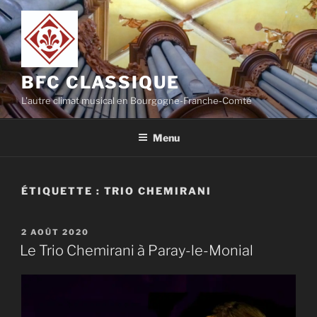
Aller
au
contenu
principal
BFC CLASSIQUE
L'autre climat musical en Bourgogne-Franche-Comté
Menu
ÉTIQUETTE :
TRIO CHEMIRANI
PUBLIÉ
2 AOÛT 2020
LE
Le Trio Chemirani à Paray-le-Monial