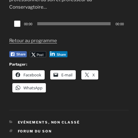
Conservagtoire…
Lecteur
00:00
00:00
audio
Retour au programme
Post
Share
Share
Partager :
Facebook
E-mail
X
WhatsApp
CATÉGORIES
EVÉNEMENTS
,
NON CLASSÉ
ÉTIQUETTES
FORUM DU SON