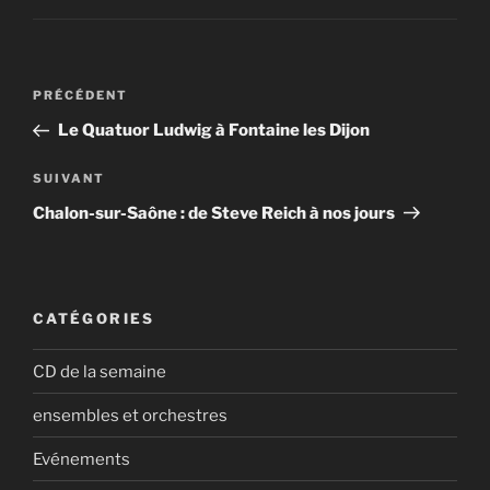
Navigation
Article
PRÉCÉDENT
de
précédent
Le Quatuor Ludwig à Fontaine les Dijon
l’article
Article
SUIVANT
suivant
Chalon-sur-Saône : de Steve Reich à nos jours
CATÉGORIES
CD de la semaine
ensembles et orchestres
Evénements