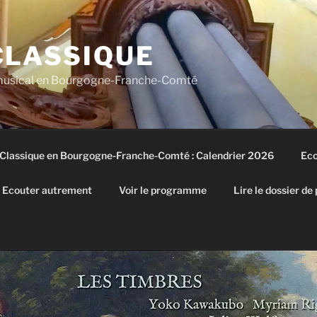
CLASSIQUE
 musical en Bourgogne-Franche-Comté
 Classique en Bourgogne-Franche-Comté : Calendrier 2026
Eco
Ecouter autrement
Voir le programme
Lire le dossier de