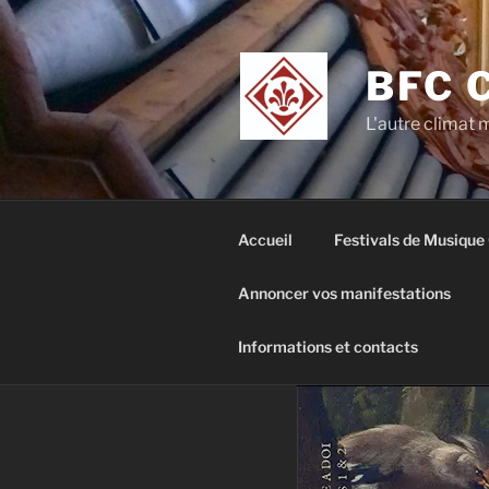
Aller
au
contenu
BFC 
principal
L'autre climat
Accueil
Festivals de Musique
Annoncer vos manifestations
Informations et contacts