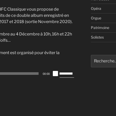
Opéra
BFC Classique vous propose de
aits de ce double album enregistré en
Orgue
 2017 et 2018 (sortie Novembre 2020).
Patrimoine
mbre au 4 Décembre à 10h, 16h et 22h
Solistes
Wolfs…
ement est organisé pour éviter la
Recherche
pour
:
Utilisez
00:00
les
flèches
haut/bas
pour
augmenter
ou
diminuer