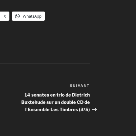
le
volume.
X
WhatsApp
SUIVANT
Article
suivant
14 sonates en trio de Dietrich
Buxtehude sur un double CD de
l’Ensemble Les Timbres (3/5)