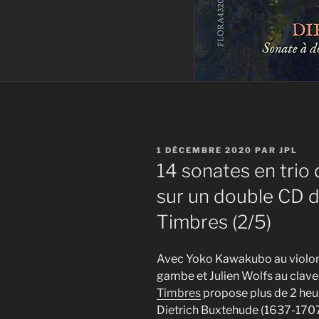
PUBLIÉ
1 DÉCEMBRE 2020
PAR
JPL
LE
14 sonates en trio
sur un double CD d
Timbres (2/5)
Avec Yoko Kawakubo au violon 
gambe et Julien Wolfs au clavec
Timbres
propose plus de 2 heu
Dietrich Buxtehude (1637-1707) 