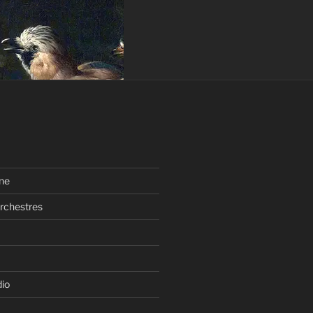
ne
rchestres
dio