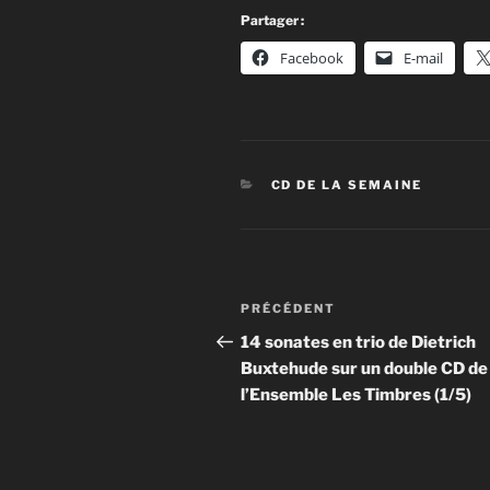
Partager :
Facebook
E-mail
CATÉGORIES
CD DE LA SEMAINE
Navigation
Article
PRÉCÉDENT
de
précédent
14 sonates en trio de Dietrich
Buxtehude sur un double CD de
l’article
l’Ensemble Les Timbres (1/5)