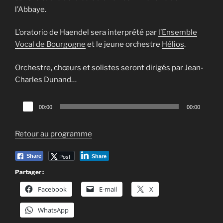
l’Abbaye.
L’oratorio de Haendel sera interprété par
l’Ensemble
Vocal de Bourgogne
et le jeune orchestre
Hélios
.
Orchestre, chœurs et solistes seront dirigés par Jean-
Charles Dunand…
Lecteur
00:00
00:00
audio
Retour au programme
Post
Share
Share
Partager :
Facebook
E-mail
X
WhatsApp