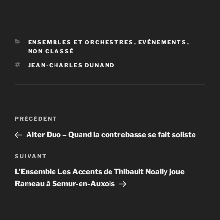
CATÉGORIES
ENSEMBLES ET ORCHESTRES
,
EVÉNEMENTS
,
NON CLASSÉ
ÉTIQUETTES
JEAN-CHARLES DUNAND
Navigation
Article
PRÉCÉDENT
de
précédent
Alter Duo – Quand la contrebasse se fait soliste
l’article
Article
SUIVANT
suivant
L’Ensemble Les Accents de Thibault Noally joue
Rameau à Semur-en-Auxois