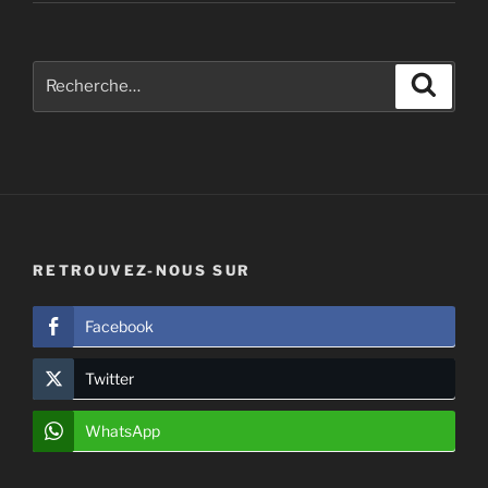
Recherche
Recher
pour
:
RETROUVEZ-NOUS SUR
Facebook
Twitter
WhatsApp