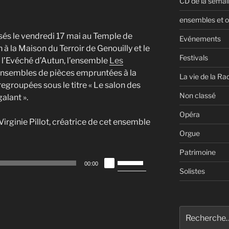
CD de la semai
ensembles et o
és le vendredi 17 mai au Temple de
Evénements
à la Maison du Terroir de Genouilly et le
Festivals
 l’Evéché d’Autun, l’ensemble
Les
ensembles de pièces empruntées à la
La vie de la Ra
regroupées sous le titre « Le salon des
Non classé
alant ».
Opéra
Virginie Pillot, créatrice de cet ensemble
Orgue
Patrimoine
Utilisez
00:00
les
Solistes
flèches
haut/bas
pour
Recherche
augmenter
pour