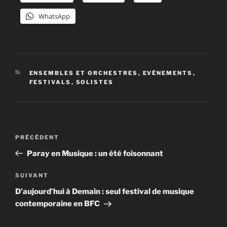
WhatsApp
CATÉGORIES
ENSEMBLES ET ORCHESTRES
,
EVÉNEMENTS
,
FESTIVALS
,
SOLISTES
Navigation
Article
PRÉCÉDENT
de
précédent
Paray en Musique : un été foisonnant
l’article
Article
SUIVANT
suivant
D’aujourd’hui à Demain : seul festival de musique
contemporaine en BFC