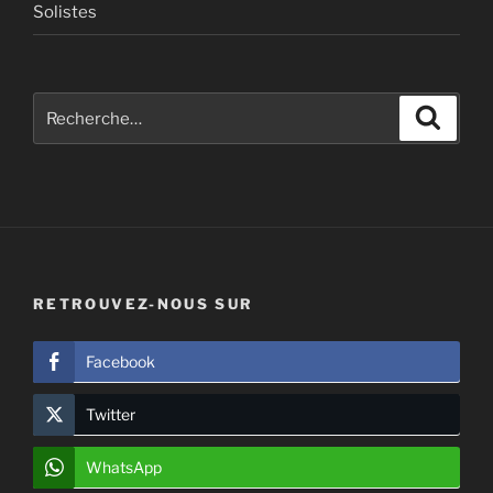
Solistes
Recherche
Recher
pour
:
RETROUVEZ-NOUS SUR
Facebook
Twitter
WhatsApp