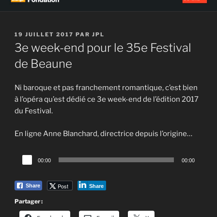
PUBLIÉ
19 JUILLET 2017
PAR
JPL
LE
3e week-end pour le 35e Festival
de Beaune
Ni baroque et pas franchement romantique, c’est bien
à l’opéra qu’est dédié ce 3e week-end de l’édition 2017
du Festival.
En ligne Anne Blanchard, directrice depuis l’origine…
Lecteur
00:00
00:00
audio
Post
Share
Share
Partager :