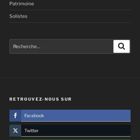
Patrimoine
Solistes
Recherche
Recher
pour
:
RETROUVEZ-NOUS SUR
Facebook
Twitter