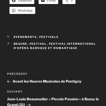
Facebook
E-mail
X
WhatsApp
CATÉGORIES
EVÉNEMENTS
,
FESTIVALS
ÉTIQUETTES
BEAUNE
,
FESTIVAL
,
FESTIVAL INTERNATIONAL
D'OPÉRA BAROQUE ET ROMANTIQUE
Navigation
Article
PRÉCÉDENT
de
précédent
Avant les Heures Musicales de Pontigny
l’article
Article
SUIVANT
suivant
Jean-Louis Beaumadier « Piccolo Passion » à Bussy le
Grand (21)