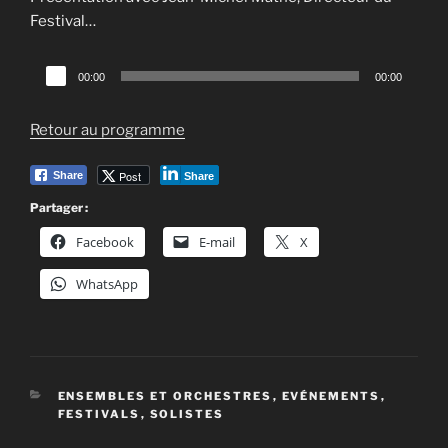
Festival…
Lecteur
00:00
00:00
audio
Retour au programme
Post
Share
Share
Partager :
Facebook
E-mail
X
WhatsApp
CATÉGORIES
ENSEMBLES ET ORCHESTRES
,
EVÉNEMENTS
,
FESTIVALS
,
SOLISTES