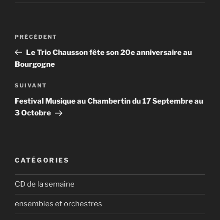
Navigation
Article
PRÉCÉDENT
de
précédent
Le Trio Chausson fête son 20e anniversaire au
l’article
Bourgogne
Article
SUIVANT
suivant
Festival Musique au Chambertin du 17 Septembre au
3 Octobre
CATÉGORIES
CD de la semaine
ensembles et orchestres