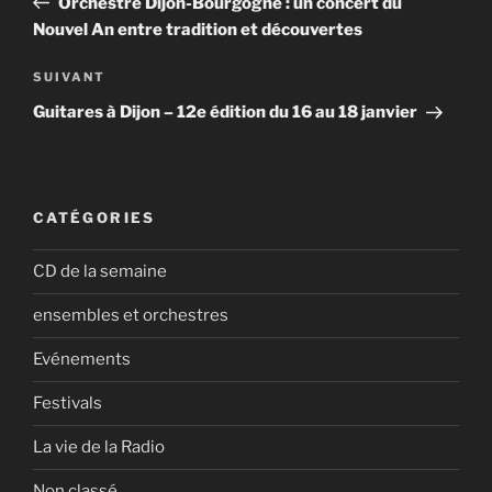
Orchestre Dijon-Bourgogne : un concert du
l’article
Nouvel An entre tradition et découvertes
Article
SUIVANT
suivant
Guitares à Dijon – 12e édition du 16 au 18 janvier
CATÉGORIES
CD de la semaine
ensembles et orchestres
Evénements
Festivals
La vie de la Radio
Non classé