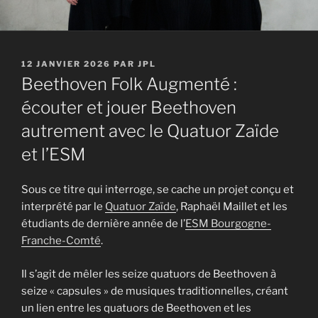
PUBLIÉ
12 JANVIER 2026
PAR
JPL
LE
Beethoven Folk Augmenté :
écouter et jouer Beethoven
autrement avec le Quatuor Zaïde
et l’ESM
Sous ce titre qui interroge, se cache un projet conçu et
interprété par le
Quatuor Zaïde
, Raphaël Maillet et les
étudiants de dernière année de l’
ESM Bourgogne-
Franche-Comté
.
Il s’agit de mêler les seize quatuors de Beethoven à
seize « capsules » de musiques traditionnelles, créant
un lien entre les quatuors de Beethoven et les