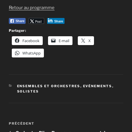
Retour au programme
Post
Share
Share
Partager :
Facebook
E-mail
X
WhatsApp
CATÉGORIES
ENSEMBLES ET ORCHESTRES
,
EVÉNEMENTS
,
SOLISTES
Navigation
Article
PRÉCÉDENT
de
précédent