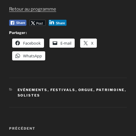
Retour au programme
Post
Share
Share
Partager :
Facebook
E-mail
X
WhatsApp
CATÉGORIES
EVÉNEMENTS
,
FESTIVALS
,
ORGUE
,
PATRIMOINE
,
SOLISTES
Navigation
Article
PRÉCÉDENT
de