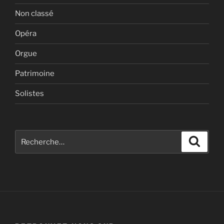
Non classé
Opéra
Orgue
Patrimoine
Solistes
Recherche
Recher
pour
: