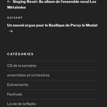
précédent
Singing Ravel : 8e album de l’ensemble vocal Les
l’article
Métaboles
Article
SUIVANT
suivant
Un nouvel orgue pour la Basilique de Paray le Monial
CATÉGORIES
CD de la semaine
ensembles et orchestres
Evénements
Festivals
La vie de la Radio