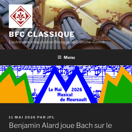
Aller
au
contenu
principal
BFC CLASSIQUE
L'autre climat musical en Bourgogne-Franche-Comté
Menu
PUBLIÉ
11 MAI 2026
PAR
JPL
LE
Benjamin Alard joue Bach sur le