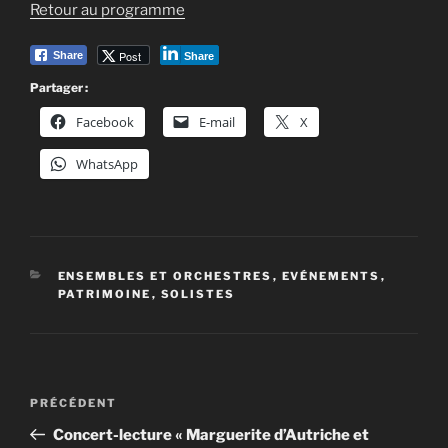
Retour au programme
Post
Share
Share
Partager :
Facebook
E-mail
X
WhatsApp
CATÉGORIES
ENSEMBLES ET ORCHESTRES
,
EVÉNEMENTS
,
PATRIMOINE
,
SOLISTES
Navigation
Article
PRÉCÉDENT
de
précédent
Concert-lecture « Marguerite d’Autriche et
l’article