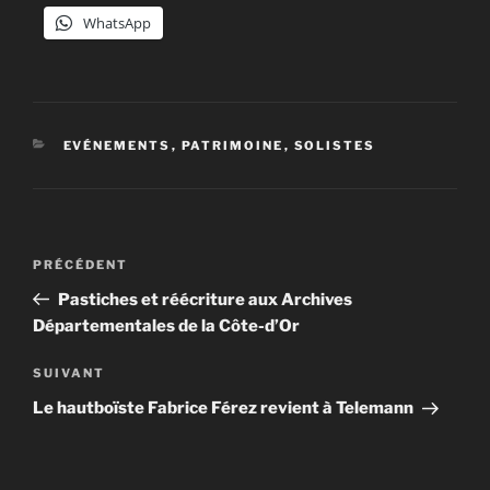
WhatsApp
CATÉGORIES
EVÉNEMENTS
,
PATRIMOINE
,
SOLISTES
Navigation
Article
PRÉCÉDENT
de
précédent
Pastiches et réécriture aux Archives
l’article
Départementales de la Côte-d’Or
Article
SUIVANT
suivant
Le hautboïste Fabrice Férez revient à Telemann