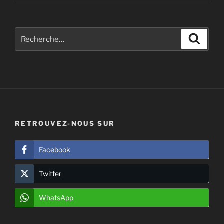
Recherche
Recher
pour
:
RETROUVEZ-NOUS SUR
Facebook
Twitter
WhatsApp