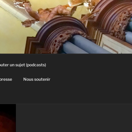
uter un sujet (podcasts)
 presse
Nous soutenir