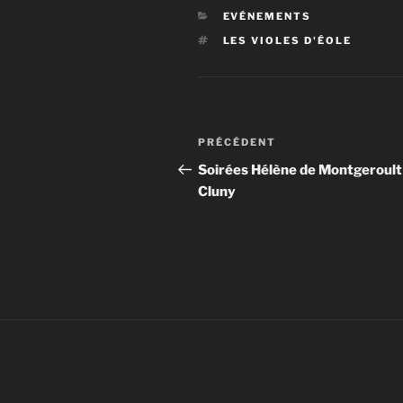
CATÉGORIES
EVÉNEMENTS
ÉTIQUETTES
LES VIOLES D'ÉOLE
Navigation
Article
PRÉCÉDENT
de
précédent
Soirées Hélène de Montgeroult
Cluny
l’article