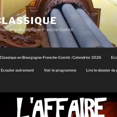
CLASSIQUE
 musical en Bourgogne-Franche-Comté
 Classique en Bourgogne-Franche-Comté : Calendrier 2026
Eco
Ecouter autrement
Voir le programme
Lire le dossier de