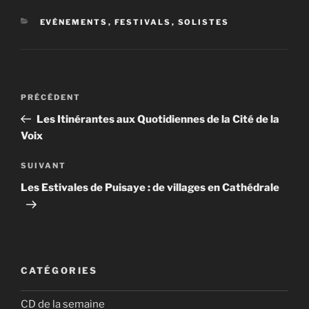
CATÉGORIES
EVÉNEMENTS
,
FESTIVALS
,
SOLISTES
Navigation
Article
PRÉCÉDENT
de
précédent
Les Itinérantes aux Quotidiennes de la Cité de la
l’article
Voix
Article
SUIVANT
suivant
Les Estivales de Puisaye : de villages en Cathédrale
CATÉGORIES
CD de la semaine