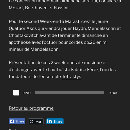
Le concert du lendemain dimanche sera, lui, consacré à
Mozart, Beethoven et Rossini.
Pour le second Week-end à Marast, c’est le jeune
Quatuor Akos qui viendra jouer Haydn, Mendelssohn et
Chostakovitch avant de terminer le dimanche en
apothéose avec l’octuor pour cordes op.20 en mi
mineur de Mendelssohn.
Présentation de ces 2 week-ends de musique et
d’échanges avec le hautboïste Fabrice Férez, l’un des
fondateurs de l’ensemble
Tétraktys
Lecteur
00:00
00:00
audio
Retour au programme
Post
Share
Share