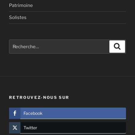
Patrimoine
Solistes
Recherche
Recher
pour
:
RETROUVEZ-NOUS SUR
Facebook
Twitter