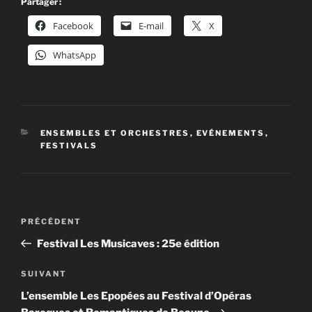
Partager :
Facebook
E-mail
X
WhatsApp
CATÉGORIES
ENSEMBLES ET ORCHESTRES
,
EVÉNEMENTS
,
FESTIVALS
Navigation
Article
PRÉCÉDENT
de
précédent
Festival Les Musicaves : 25e édition
l’article
Article
SUIVANT
suivant
L’ensemble Les Epopées au Festival d’Opéras