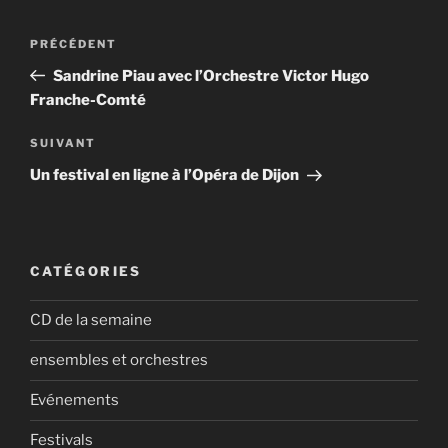
Navigation
Article
PRÉCÉDENT
de
précédent
Sandrine Piau avec l’Orchestre Victor Hugo
l’article
Franche-Comté
Article
SUIVANT
suivant
Un festival en ligne à l’Opéra de Dijon
CATÉGORIES
CD de la semaine
ensembles et orchestres
Evénements
Festivals