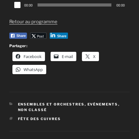
Lecteur
00:00
00:00
audio
Retour au programme
Post
Share
Share
Partager :
Facebook
E-mail
X
WhatsApp
CATÉGORIES
ENSEMBLES ET ORCHESTRES
,
EVÉNEMENTS
,
NON CLASSÉ
ÉTIQUETTES
FÊTE DES CUIVRES