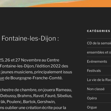
CATÉGORIES
Fontaine-les-Dijon :
CD de la semai
ensembles et o
25, 26 et 27 Novembre au Centre
Evénements
Fontaine-les-Dijon, l’édition 2022 des
Festivals
x jeunes musiciens, principalement issus
que
de Bourgogne-Franche-Comté.
La vie de la Ra
Non classé
 orchestre de chambre, on jouera Rameau,
 Debussy, Brahms, Ravel, Fauré, Sibelius,
Opéra
àk, Poulenc, Bartok, Gershwin,
Orgue
ns oublier une création écrite pour la