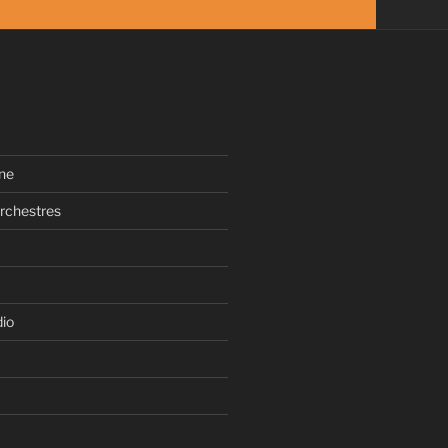
ne
rchestres
dio