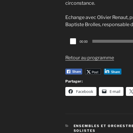
circonstance.
Echange avec Olivier Renaut, 
Baptiste Brolles, responsable 
Lecteur
00:00
audio
Retour au programme
Post
Share
Share
Partager :
Facebook
E-mail
CATÉGORIES
ENSEMBLES ET ORCHESTR
SOLISTES