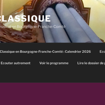
CLASSIQUE
 musical en Bourgogne-Franche-Comté
 Classique en Bourgogne-Franche-Comté : Calendrier 2026
Eco
Ecouter autrement
Voir le programme
Lire le dossier de