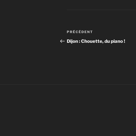
Navigation
Article
PRÉCÉDENT
de
précédent
Dijon : Chouette, du piano !
l’article