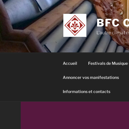
Aller
au
contenu
BFC 
principal
L'autre climat
Accueil
Festivals de Musique
Annoncer vos manifestations
Informations et contacts