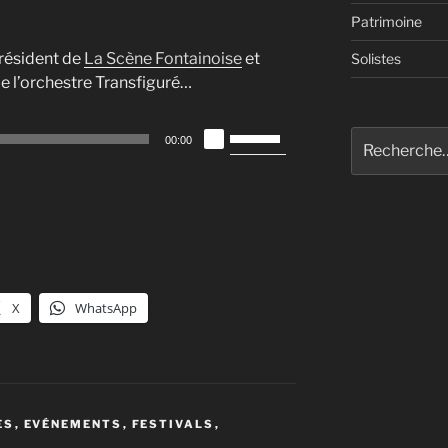
Patrimoine
président de
La Scène Fontainoise
et
Solistes
de l’orchestre Transfiguré…
Utilisez
Recherche
00:00
les
pour
flèches
:
haut/bas
pour
augmenter
ou
diminuer
X
WhatsApp
le
volume.
ES
,
EVÉNEMENTS
,
FESTIVALS
,