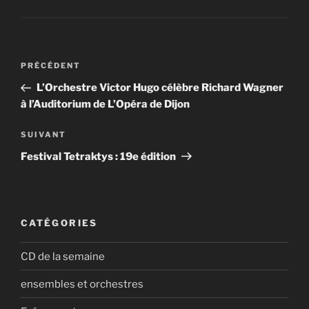
Navigation
Article
PRÉCÉDENT
de
précédent
L’Orchestre Victor Hugo célèbre Richard Wagner
l’article
à l’Auditorium de L’Opéra de Dijon
Article
SUIVANT
suivant
Festival Tetraktys : 19e édition
CATÉGORIES
CD de la semaine
ensembles et orchestres