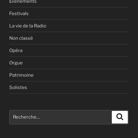
Evénements
Festivals
La vie de la Radio
Non classé
Opéra
Orgue
Patrimoine
Solistes
Recherche
Recher
pour
: