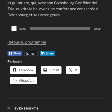
et guitariste, qui, avec son Gainsbourg Confidentiel
Trio, ouvrira le bal avec une conférence consacrée à
Gainsbourg et ses arrangeurs…
Lecteur
00:00
00:00
audio
Retour au programme
Post
Share
Share
Partager :
Facebook
E-mail
X
WhatsApp
CATÉGORIES
EVÉNEMENTS