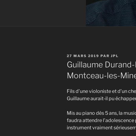
PUBLIÉ
27 MARS 2019
PAR
JPL
LE
Guillaume Durand-P
Montceau-les-Min
Fils d’une violoniste et d’un c
Guillaume aurait-il pu échapper
Mis au piano dès 5 ans, la musiq
faudra attendre l’adolescence 
instrument vraiment sérieusem