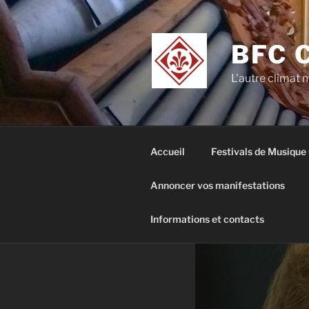
Aller
au
contenu
BFC 
principal
L'autre climat
Accueil
Festivals de Musique
Annoncer vos manifestations
Informations et contacts