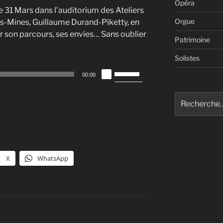
Opéra
 31 Mars dans l’auditorium des Ateliers
Orgue
s-Mines, Guillaume Durand-Piketty, en
sur son parcours, ses envies… Sans oublier
Patrimoine
Solistes
Utilisez
00:00
les
flèches
Recherche
haut/bas
pour
pour
:
augmenter
ou
diminuer
X
WhatsApp
le
volume.