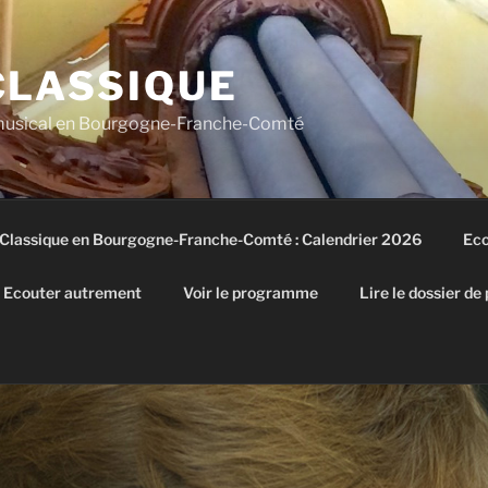
CLASSIQUE
 musical en Bourgogne-Franche-Comté
 Classique en Bourgogne-Franche-Comté : Calendrier 2026
Eco
Ecouter autrement
Voir le programme
Lire le dossier de