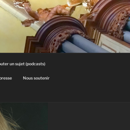
uter un sujet (podcasts)
 presse
Nous soutenir