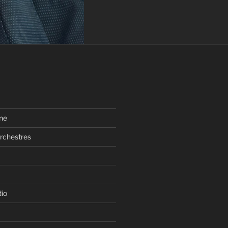
ne
rchestres
dio