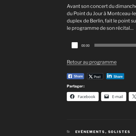
Avant son concert du dimanche
du Point du Jour à Montceau-le
duplex de Berlin, fait le point 
le programme de son récital…
Lecteur
00:00
audio
Retour au programme
Post
Share
Share
Partager :
Facebook
E-mail
CATÉGORIES
EVÉNEMENTS
,
SOLISTES