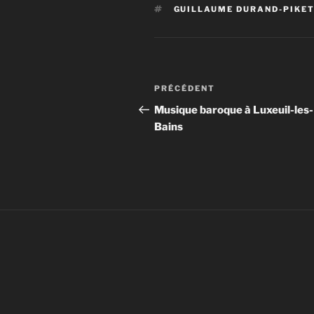
ÉTIQUETTES
GUILLAUME DURAND-PIKE
Navigation
Article
PRÉCÉDENT
de
précédent
Musique baroque à Luxeuil-les-
Bains
l’article