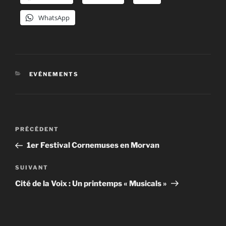
WhatsApp
CATÉGORIES
EVÉNEMENTS
Navigation
Article
PRÉCÉDENT
de
précédent
1er Festival Cornemuses en Morvan
l’article
Article
SUIVANT
suivant
Cité de la Voix : Un printemps « Musicals »