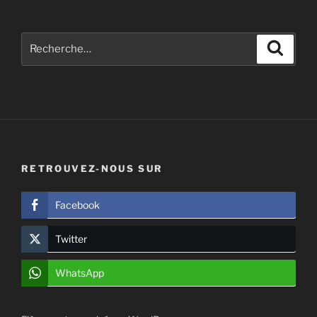
Recherche
Recher
pour
:
RETROUVEZ-NOUS SUR
Facebook
Twitter
WhatsApp