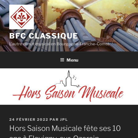
Aller
au
contenu
principal
BFC CLASSIQUE
L'autre climat musical en Bourgogne-Franche-Comté
Menu
PUBLIÉ
24 FÉVRIER 2022
PAR
JPL
LE
Hors Saison Musicale fête ses 10