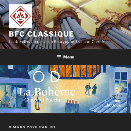
Aller
au
contenu
principal
BFC CLASSIQUE
L'autre climat musical en Bourgogne-Franche-Comté
Menu
PUBLIÉ
8 MARS 2026
PAR
JPL