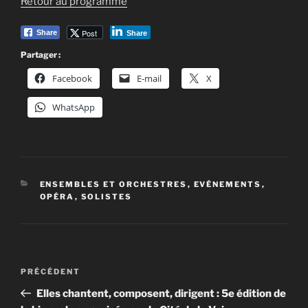
Retour au programme
Post
Share
Share
Partager :
Facebook
E-mail
X
WhatsApp
CATÉGORIES
ENSEMBLES ET ORCHESTRES
,
EVÉNEMENTS
,
OPÉRA
,
SOLISTES
Navigation
Article
PRÉCÉDENT
de
précédent
Elles chantent, composent, dirigent : 5e édition de
l’article