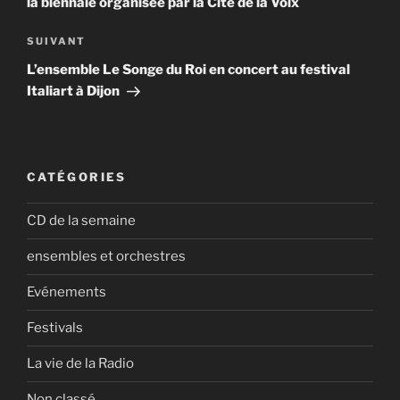
la biennale organisée par la Cité de la Voix
Article
SUIVANT
suivant
L’ensemble Le Songe du Roi en concert au festival
Italiart à Dijon
CATÉGORIES
CD de la semaine
ensembles et orchestres
Evénements
Festivals
La vie de la Radio
Non classé