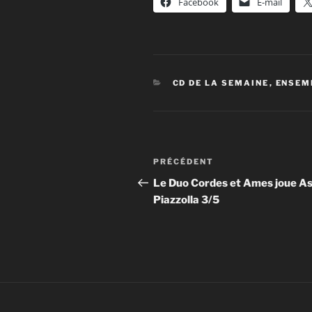
Facebook
E-mail
CATÉGORIES
CD DE LA SEMAINE
,
ENSEM
Navigation
Article
PRÉCÉDENT
de
précédent
Le Duo Cordes et Ames joue A
Piazzolla 3/5
l’article