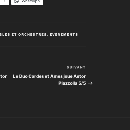
X
WhatsApp
le
volume.
BLES ET ORCHESTRES
,
EVÉNEMENTS
SUIVANT
Article
suivant
stor
Le Duo Cordes et Ames joue Astor
Piazzolla 5/5