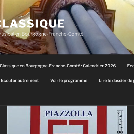
CLASSIQUE
 musical en Bourgogne-Franche-Comté
 Classique en Bourgogne-Franche-Comté : Calendrier 2026
Eco
Ecouter autrement
Voir le programme
Lire le dossier de