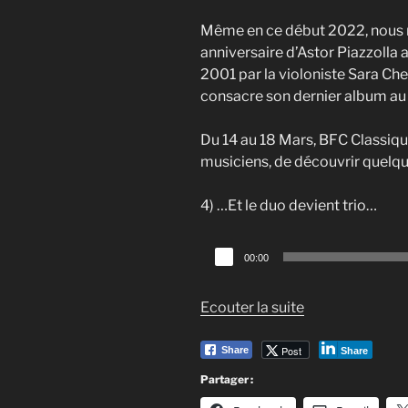
Même en ce début 2022, nous n’
anniversaire d’Astor Piazzolla ai
2001 par la violoniste Sara Chen
consacre son dernier album au
Du 14 au 18 Mars, BFC Classiq
musiciens, de découvrir quelque
4) …Et le duo devient trio…
Lecteur
00:00
audio
Ecouter la suite
Post
Share
Share
Partager :