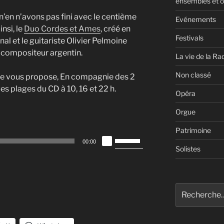
ensembles et o
en n’avons pas fini avec le centième
Evénements
nsi, le
Duo Cordes et Ames
, créé en
Festivals
al et le guitariste Olivier Pelmoine
 compositeur argentin.
La vie de la Ra
Non classé
ue vous propose, En compagnie des 2
s plages du CD à 10, 16 et 22 h.
Opéra
Orgue
Patrimoine
Utilisez
00:00
les
Solistes
flèches
haut/bas
pour
Recherche
augmenter
pour
ou
:
diminuer