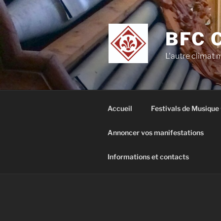
Aller
au
contenu
BFC 
principal
L'autre climat
Accueil
Festivals de Musique
Annoncer vos manifestations
Informations et contacts