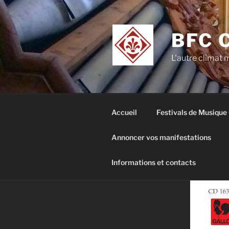
Aller
au
contenu
BFC 
principal
L'autre climat
Accueil
Festivals de Musique
Annoncer vos manifestations
Informations et contacts