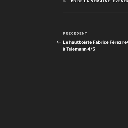
CATÉGORIES
CD DE LA SEMAINE
,
EVÉNE
Navigation
Article
PRÉCÉDENT
de
précédent
Le hautboïste Fabrice Férez re
à Telemann 4/5
l’article