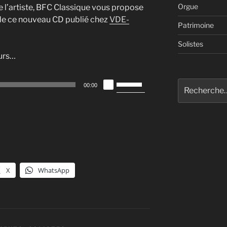
Orgue
 l’artiste, BFC Classique vous propose
de ce nouveau CD publié chez
VDE-
Patrimoine
Solistes
urs…
Utilisez
Recherche
00:00
les
pour
flèches
:
haut/bas
pour
augmenter
ou
diminuer
X
WhatsApp
le
volume.