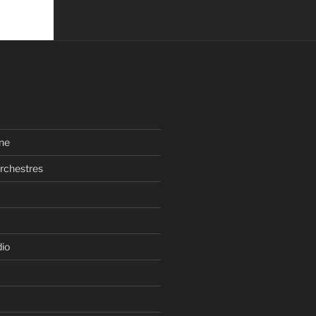
ne
rchestres
dio