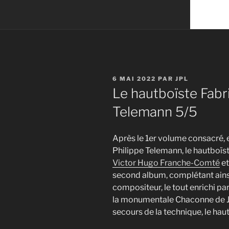
PUBLIÉ
6 MAI 2022
PAR
JPL
LE
Le hautboïste Fabri
Telemann 5/5
Après le 1er volume consacré, 
Philippe Telemann, le hautboïste
Victor Hugo Franche-Comté
et
second album, complétant ainsi 
compositeur, le tout enrichi pa
la monumentale Chaconne de Je
secours de la technique, le ha