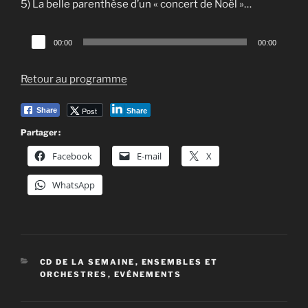
5) La belle parenthèse d’un « concert de Noël »…
Lecteur
00:00
00:00
audio
Retour au programme
Post
Share
Share
Partager :
Facebook
E-mail
X
WhatsApp
CATÉGORIES
CD DE LA SEMAINE
,
ENSEMBLES ET
ORCHESTRES
,
EVÉNEMENTS