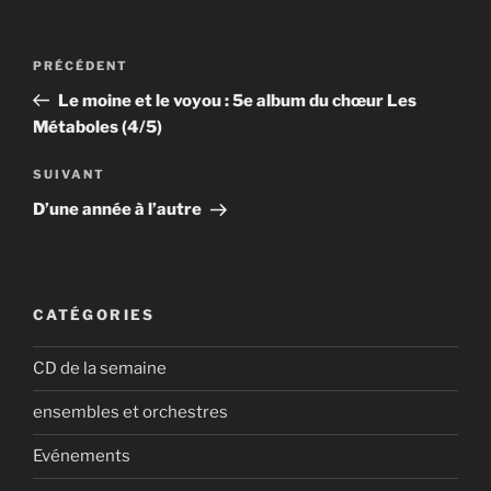
Navigation
Article
PRÉCÉDENT
de
précédent
Le moine et le voyou : 5e album du chœur Les
l’article
Métaboles (4/5)
Article
SUIVANT
suivant
D’une année à l’autre
CATÉGORIES
CD de la semaine
ensembles et orchestres
Evénements