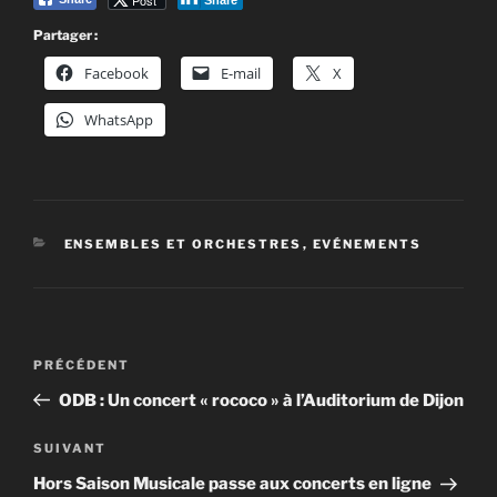
Partager :
Facebook
E-mail
X
WhatsApp
CATÉGORIES
ENSEMBLES ET ORCHESTRES
,
EVÉNEMENTS
Navigation
Article
PRÉCÉDENT
de
précédent
ODB : Un concert « rococo » à l’Auditorium de Dijon
l’article
Article
SUIVANT
suivant
Hors Saison Musicale passe aux concerts en ligne