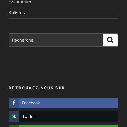
Patrimoine
Solistes
Recherche
Recher
pour
:
RETROUVEZ-NOUS SUR
Facebook
Twitter