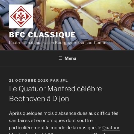
Aller
au
contenu
principal
BFC CLASSIQUE
L'autre climat musical en Bourgogne-Franche-Comté
Menu
PUBLIÉ
21 OCTOBRE 2020
PAR
JPL
LE
Le Quatuor Manfred célèbre
Beethoven à Dijon
Après quelques mois d’absence dues aux difficultés
sanitaires et économiques dont souffre
particulièrement le monde de la musique, le
Quatuor