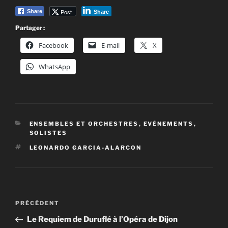
Post
Share
Share
Partager :
Facebook
E-mail
X
WhatsApp
CATÉGORIES
ENSEMBLES ET ORCHESTRES
,
EVÉNEMENTS
,
SOLISTES
ÉTIQUETTES
LEONARDO GARCIA-ALARCON
Navigation
Article
PRÉCÉDENT
de
précédent
Le Requiem de Duruflé à l’Opéra de Dijon
l’article