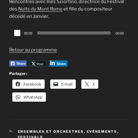
Rencontres avec Inès Sciortino, directrice du Festival
des
Nuits du Mont Rome
et fille du compositeur
décédé en Janvier.
Lecteur
00:00
00:00
audio
Retour au programme
Post
Share
Share
Partager :
Facebook
E-mail
X
WhatsApp
CATÉGORIES
ENSEMBLES ET ORCHESTRES
,
EVÉNEMENTS
,
FESTIVALS