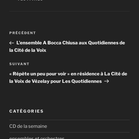
Navigation
Article
PRÉCÉDENT
de
précédent
L’ensemble A Bocca Chiusa aux Quotidiennes de
l’article
la Cité de la Voix
Article
SUIVANT
suivant
« Répète un peu pour voir » en résidence à La Cité de
la Voix de Vézelay pour Les Quotidiennes
CATÉGORIES
CD de la semaine
ensembles et orchestres