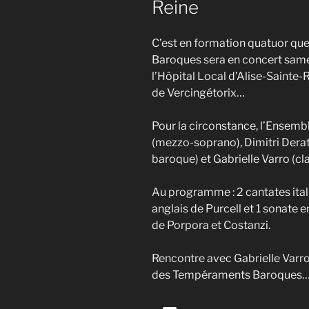
Reine
C’est en formation quatuor q
Baroques sera en concert samed
l’Hôpital Local d’Alise-Sainte-R
de Vercingétorix…
Pour la circonstance, l’Ensem
(mezzo-soprano), Dimitri Derat
baroque) et Gabrielle Varro (cl
Au programme : 2 cantates itali
anglais de Purcell et 1 sonate e
de Porpora et Costanzi.
Rencontre avec Gabrielle Varro
des Tempéraments Baroques
Lecteur