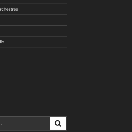
rchestres
dio
Recherche