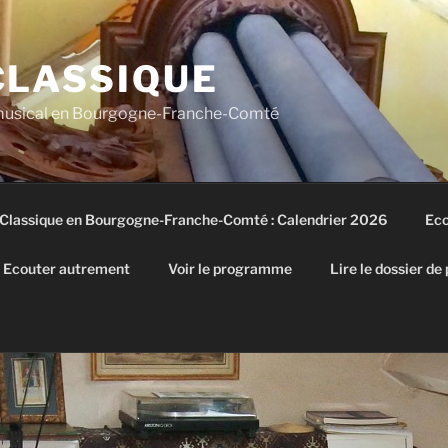
CLASSIQUE
 musical en Bourgogne-Franche-Comté
 Classique en Bourgogne-Franche-Comté : Calendrier 2026
Eco
Ecouter autrement
Voir le programme
Lire le dossier de