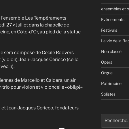
ensembles et o
ue l’ensemble Les Tempéraments
Evénements
i 27 >Juillet dans la chapelle de
Festivals
eine, en Côte-d’Or, au pied de la statue
La vie de la Ra
Non classé
ble sera composé de Cécile Roovers
 (violon), Jean-Jacques Cericco (cello
Opéra
avecin).
Orgue
ennes de Marcello et Caldara, un air
Patrimoine
n trio pour violon et violoncelle «obligé»
Solistes
 et Jean-Jacques Cericco, fondateurs
…
Recherche
pour
Utilisez