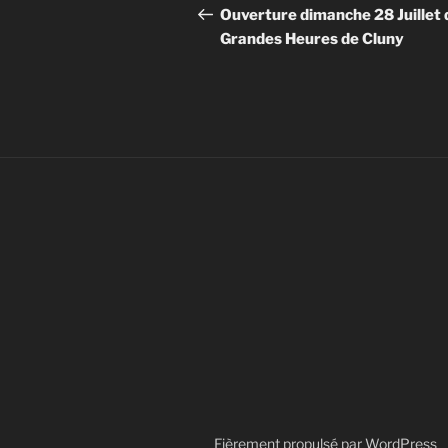
de
précédent
Ouverture dimanche 28 Juillet 
Grandes Heures de Cluny
l’article
Fièrement propulsé par WordPress