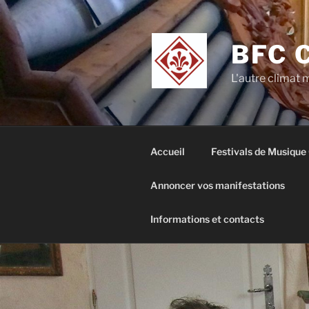
Aller
au
contenu
BFC 
principal
L'autre climat
Accueil
Festivals de Musique
Annoncer vos manifestations
Informations et contacts