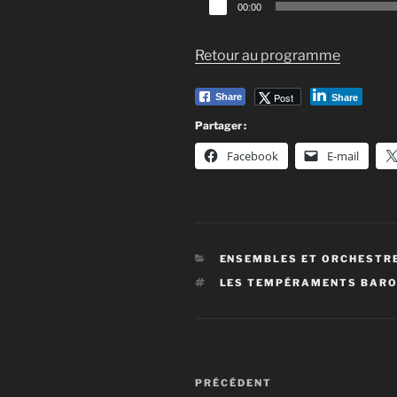
00:00
audio
Retour au programme
Post
Share
Share
Partager :
Facebook
E-mail
CATÉGORIES
ENSEMBLES ET ORCHESTR
ÉTIQUETTES
LES TEMPÉRAMENTS BAR
Navigation
Article
PRÉCÉDENT