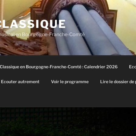
CLASSIQUE
 musical en Bourgogne-Franche-Comté
 Classique en Bourgogne-Franche-Comté : Calendrier 2026
Eco
Ecouter autrement
Voir le programme
Lire le dossier de