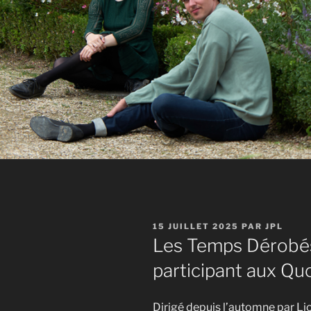
PUBLIÉ
15 JUILLET 2025
PAR
JPL
LE
Les Temps Dérobés
participant aux Qu
Dirigé depuis l’automne par Li