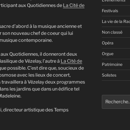
rticipant aux Quotidiennes de
La Cité de
Festivals
La vie de la Ra
sacre d’abord à la musique ancienne et
Non classé
r son nouveau chef de coeur qui lui
 musique contemporaine.
Opéra
Orgue
aux Quotidiennes, il donneront deux
Basilique de Vézelay, l’autre à
La Cité de
Patrimoine
 que possible. C’est dire que, soucieux de
osmose avec les lieux de concert,
Solistes
 travaillera à Vézelay deux programmes
ans les jardins que dans un édifice tel
Madeleine.
Recherche
pour
 directeur artistique des Temps
: