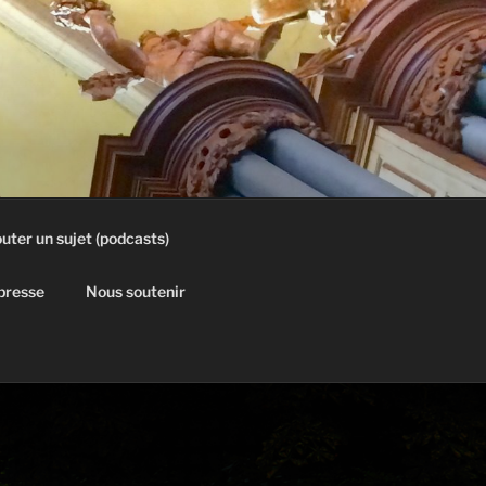
uter un sujet (podcasts)
 presse
Nous soutenir