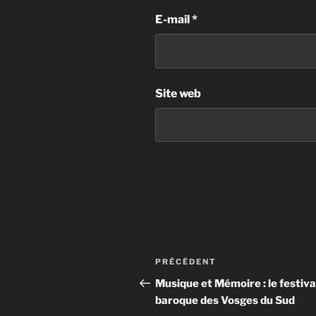
E-mail
*
Site web
Navigation
Article
PRÉCÉDENT
de
précédent
Musique et Mémoire : le festiva
baroque des Vosges du Sud
l’article