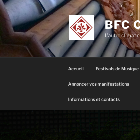
Aller
au
contenu
BFC 
principal
L'autre climat
Accueil
Festivals de Musique
Annoncer vos manifestations
Informations et contacts