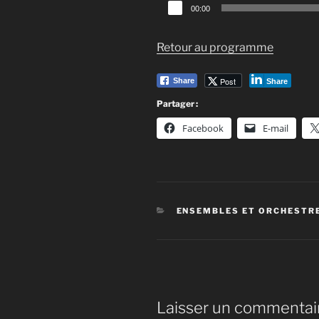
Lecteur
00:00
audio
Retour au programme
Post
Share
Share
Partager :
Facebook
E-mail
CATÉGORIES
ENSEMBLES ET ORCHESTR
Laisser un commentai