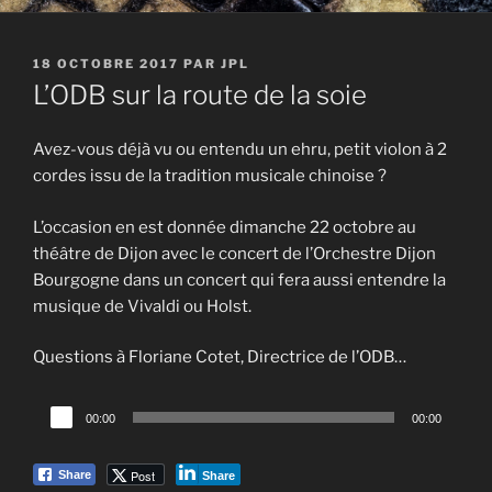
PUBLIÉ
18 OCTOBRE 2017
PAR
JPL
LE
L’ODB sur la route de la soie
Avez-vous déjà vu ou entendu un ehru, petit violon à 2
cordes issu de la tradition musicale chinoise ?
L’occasion en est donnée dimanche 22 octobre au
théâtre de Dijon avec le concert de l’Orchestre Dijon
Bourgogne dans un concert qui fera aussi entendre la
musique de Vivaldi ou Holst.
Questions à Floriane Cotet, Directrice de l’ODB…
Lecteur
00:00
00:00
audio
Post
Share
Share