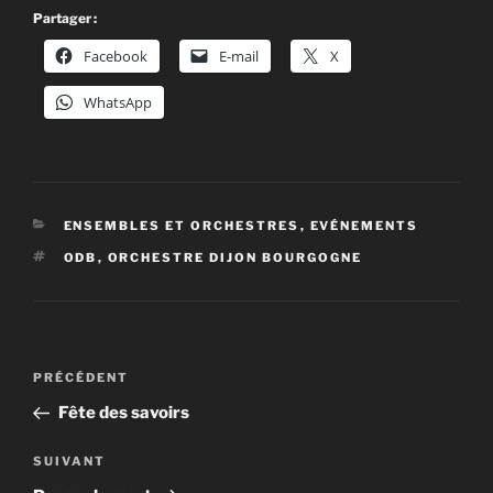
Partager :
Facebook
E-mail
X
WhatsApp
CATÉGORIES
ENSEMBLES ET ORCHESTRES
,
EVÉNEMENTS
ÉTIQUETTES
ODB
,
ORCHESTRE DIJON BOURGOGNE
Navigation
Article
PRÉCÉDENT
de
précédent
Fête des savoirs
l’article
Article
SUIVANT
suivant