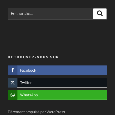
Recherche
Recher
pour
:
RETROUVEZ-NOUS SUR
Facebook
Twitter
WhatsApp
Fièrement propulsé par WordPress