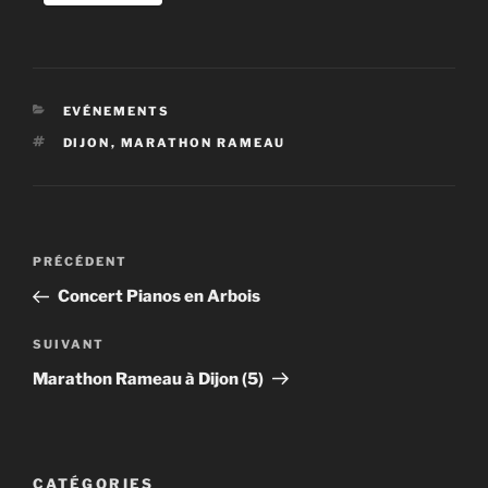
CATÉGORIES
EVÉNEMENTS
ÉTIQUETTES
DIJON
,
MARATHON RAMEAU
Navigation
Article
PRÉCÉDENT
de
précédent
Concert Pianos en Arbois
l’article
Article
SUIVANT
suivant
Marathon Rameau à Dijon (5)
CATÉGORIES