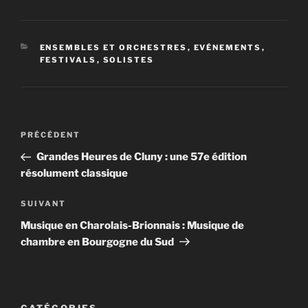
CATÉGORIES
ENSEMBLES ET ORCHESTRES
,
EVÉNEMENTS
,
FESTIVALS
,
SOLISTES
Navigation
Article
PRÉCÉDENT
de
précédent
Grandes Heures de Cluny : une 57e édition
l’article
résolument classique
Article
SUIVANT
suivant
Musique en Charolais-Brionnais : Musique de
chambre en Bourgogne du Sud
CATÉGORIES