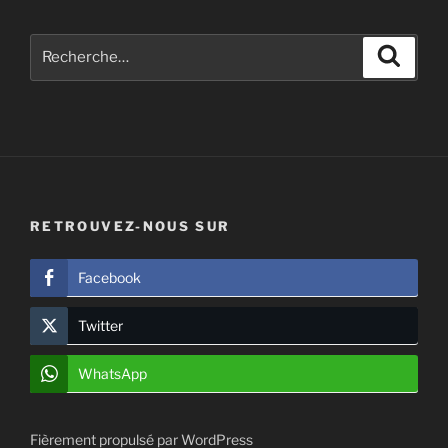
Recherche
Recher
pour
:
RETROUVEZ-NOUS SUR
Facebook
Twitter
WhatsApp
Fièrement propulsé par WordPress