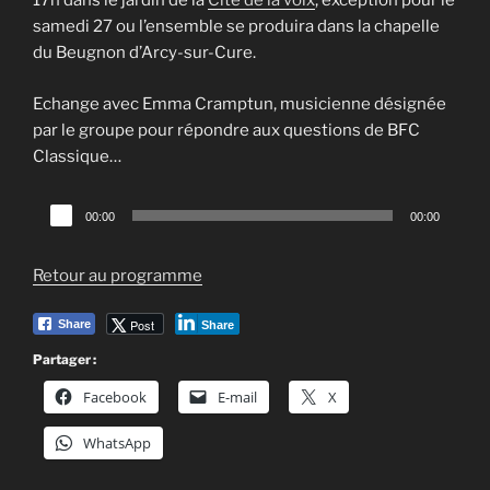
17h dans le jardin de la
Cité de la voix
, exception pour le
samedi 27 ou l’ensemble se produira dans la chapelle
du Beugnon d’Arcy-sur-Cure.
Echange avec Emma Cramptun, musicienne désignée
par le groupe pour répondre aux questions de BFC
Classique…
Lecteur
00:00
00:00
audio
Retour au programme
Post
Share
Share
Partager :
Facebook
E-mail
X
WhatsApp