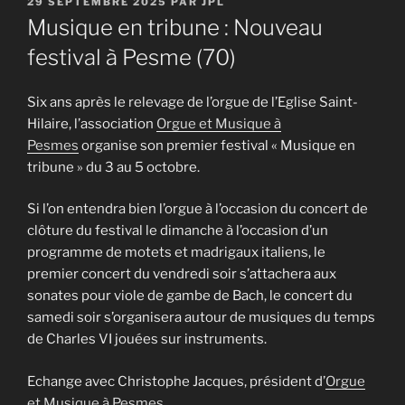
PUBLIÉ
29 SEPTEMBRE 2025
PAR
JPL
LE
Musique en tribune : Nouveau
festival à Pesme (70)
Six ans après le relevage de l’orgue de l’Eglise Saint-
Hilaire, l’association
Orgue et Musique à
Pesmes
organise son premier festival « Musique en
tribune » du 3 au 5 octobre.
Si l’on entendra bien l’orgue à l’occasion du concert de
clôture du festival le dimanche à l’occasion d’un
programme de motets et madrigaux italiens, le
premier concert du vendredi soir s’attachera aux
sonates pour viole de gambe de Bach, le concert du
samedi soir s’organisera autour de musiques du temps
de Charles VI jouées sur instruments.
Echange avec Christophe Jacques, président d’
Orgue
et Musique à Pesmes