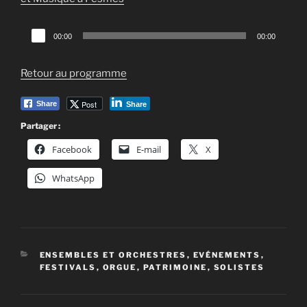
Lecteur
00:00
00:00
audio
Retour au programme
Post
Share
Share
Partager :
Facebook
E-mail
X
WhatsApp
CATÉGORIES
ENSEMBLES ET ORCHESTRES
,
EVÉNEMENTS
,
FESTIVALS
,
ORGUE
,
PATRIMOINE
,
SOLISTES