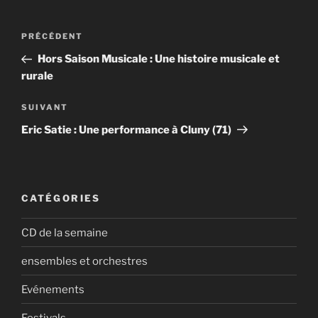
Navigation
Article
PRÉCÉDENT
de
précédent
Hors Saison Musicale : Une histoire musicale et
l’article
rurale
Article
SUIVANT
suivant
Eric Satie : Une performance à Cluny (71)
CATÉGORIES
CD de la semaine
ensembles et orchestres
Evénements
Festivals